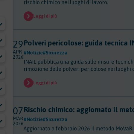
rischio chimico nei luoghi di lavoro.
Leggi di più
29
Polveri pericolose: guida tecnica 
APR
#Notizie
#Sicurezza
2026
INAIL pubblica una guida sulle misure tecnich
rimozione delle polveri pericolose nei luoghi d
Leggi di più
07
Rischio chimico: aggiornato il m
MAR
#Notizie
#Sicurezza
2026
Aggiornato a febbraio 2026 il metodo MoVaR