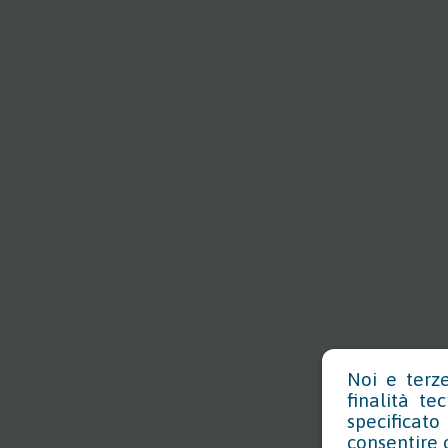
Noi e terze
finalità te
specificat
consentire 