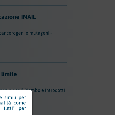
cazione INAIL
 cancerogeni e mutageni -
 limite
ionale per il Piombo e introdotti
e simili per
inalità come
 tutti" per