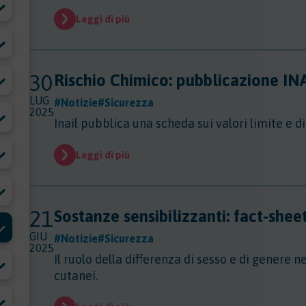
Leggi di più
30
Rischio Chimico: pubblicazione INAI
LUG
#Notizie
#Sicurezza
2025
Inail pubblica una scheda sui valori limite e di
Leggi di più
21
Sostanze sensibilizzanti: fact-shee
GIU
#Notizie
#Sicurezza
2025
Il ruolo della differenza di sesso e di genere n
cutanei.