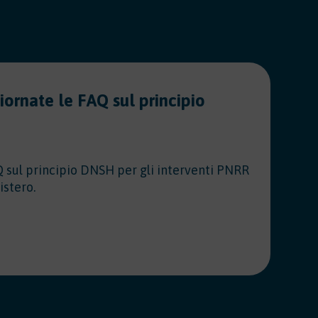
giornate le FAQ sul principio
I
d
0
Q sul principio DNSH per gli interventi PNRR
CO
istero.
c
(