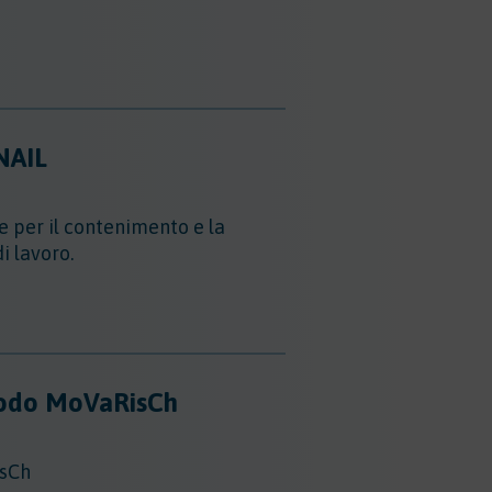
INAIL
e per il contenimento e la
i lavoro.
etodo MoVaRisCh
isCh