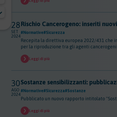
Leggi di più
28
Rischio Cancerogeno: inseriti nuov
SET
#Normative
#Sicurezza
2024
Recepita la direttiva europea 2022/431 che i
per la riproduzione tra gli agenti cancerogen
Leggi di più
30
Sostanze sensibilizzanti: pubblica
AGO
#Normative
#Sicurezza
#Sostanze
2024
Pubblicato un nuovo rapporto intitolato "Sost
Leggi di più