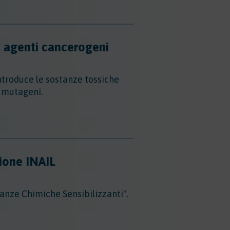
i agenti cancerogeni
ntroduce le sostanze tossiche
i mutageni.
zione INAIL
anze Chimiche Sensibilizzanti".