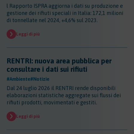
Sicurezza - Rischio cancerogeno/mutageno
Sostanze - GHS/CLP/REACH
l Rapporto ISPRA aggiorna i dati su produzione e
Regioni - Molise
Trasporti
Sicurezza - Stress Lavoro-Correlato
gestione dei rifiuti speciali in Italia: 172,1 milioni
Regioni - Piemonte
Sicurezza - Seveso
di tonnellate nel 2024, +4,6% sul 2023.
Regioni - Puglia
Sicurezza - Prevenzione incendi
Regioni - Sardegna
Sicurezza - Rumore
Leggi di più
Regioni - Sicilia
Sicurezza - Radiazioni ottiche
Regioni - Toscana
Sicurezza - Covid 19
Regioni - Trentino Alto Adige
Regioni - Umbria
RENTRI: nuova area pubblica per
Regioni - Valle DAosta
consultare i dati sui rifiuti
Regioni - Veneto
#Ambiente
#Notizie
Dal 24 luglio 2026 il RENTRI rende disponibili
elaborazioni statistiche aggregate sui flussi dei
rifiuti prodotti, movimentati e gestiti.
Leggi di più