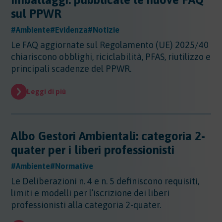
Altri Settori
sul PPWR
Altri Settori
#Ambiente
#Evidenza
#Notizie
Ambiente
Altri Settori - Beni culturali
Le FAQ aggiornate sul Regolamento (UE) 2025/40
Altri Settori - Formazione
Ambiente
chiariscono obblighi, riciclabilità, PFAS, riutilizzo e
Altri Settori - Giurisprudenza
Approfondimenti
Ambiente - Acque
principali scadenze del PPWR.
Altri Settori - Territorio
Ambiente - Aria
Approfondimenti
Altri Settori - Salute
Ambiente - Suolo
Certificazioni
Leggi di più
Altri Settori - Sanità
Ambiente - Inquinamento Luminoso
Certificazioni
Altri Settori - Urbanistica
Ambiente - IPPC/AIA
Contributi
Certificazioni - EMAS
Ambiente - VIA/VINCA/VAS
Certificazioni - Ecolabel/LCA
Albo Gestori Ambientali: categoria 2-
Contributi
Ambiente - Rifiuti/SISTRI/RAEE
Certificazioni - Qualità
Documenti
quater per i liberi professionisti
Ambiente - Inquinamento Elettromagnetico
Certificazioni - Sicurezza
Ambiente - Inquinamento Acustico
Documenti
#Ambiente
#Normative
Certificazioni - CSR
Edilizia
Ambiente - Autorizzazione Unica Ambientale
Le Deliberazioni n. 4 e n. 5 definiscono requisiti,
AUA
Edilizia
limiti e modelli per l’iscrizione dei liberi
Ambiente - Rifiuti/RENTRI
Energia
professionisti alla categoria 2-quater.
Energia