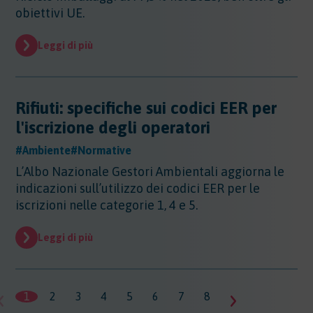
obiettivi UE.
Leggi di più
Rifiuti: specifiche sui codici EER per
l'iscrizione degli operatori
#Ambiente
#Normative
L’Albo Nazionale Gestori Ambientali aggiorna le
indicazioni sull’utilizzo dei codici EER per le
iscrizioni nelle categorie 1, 4 e 5.
Leggi di più
1
2
3
4
5
6
7
8
9
10
11
1