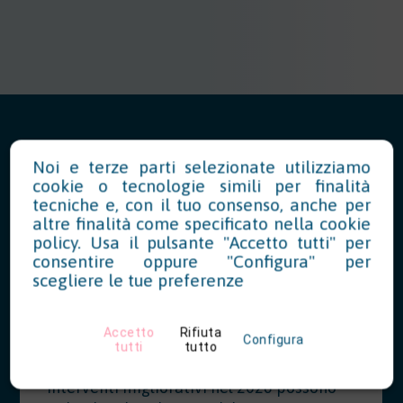
Noi e terze parti selezionate utilizziamo
cookie o tecnologie simili per finalità
News in Evidenza
tecniche e, con il tuo consenso, anche per
altre finalità come specificato nella
cookie
policy
. Usa il pulsante "Accetto tutti" per
consentire oppure "Configura" per
Modello OT23 2027: riduzione del
scegliere le tue preferenze
tasso INAIL per prevenzione
07/28/2026
Accetto
Rifiuta
Configura
tutti
tutto
Le aziende che hanno realizzato
interventi migliorativi nel 2026 possono