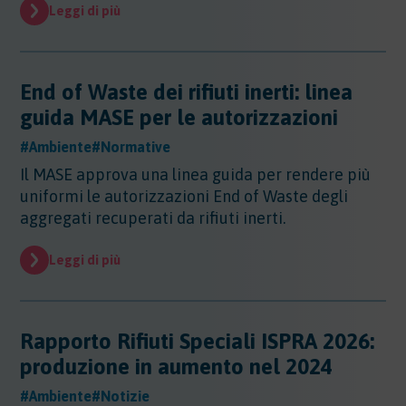
Evidenza
Leggi di più
Evidenza
Normative
Normative
End of Waste dei rifiuti inerti: linea
Notizie
guida MASE per le autorizzazioni
Notizie
#Ambiente
#Normative
Regioni
Il MASE approva una linea guida per rendere più
Regioni
uniformi le autorizzazioni End of Waste degli
Sentenze
Regioni - Abruzzo
aggregati recuperati da rifiuti inerti.
Regioni - Basilicata
Sentenze
Regioni - Calabria
Sicurezza
Leggi di più
Regioni - Campania
Sicurezza
Regioni - Emilia Romagna
Sostanze
Sicurezza - Apparecchi Sollevamento
Regioni - Friuli Venezia Giulia
Sicurezza - PED
Sostanze
Rapporto Rifiuti Speciali ISPRA 2026:
Regioni - Lazio
Sicurezza - DPI
Sostenibilita
Sostanze - Pericolose
Regioni - Liguria
produzione in aumento nel 2024
Sicurezza - Macchine
Sostanze - Trasporto Merci
Regioni - Lombardia
Sostenibilità
Sicurezza - Rischio chimico
#Ambiente
#Notizie
Sostanze - Schede di Sicurezza
Trasporti
Regioni - Marche