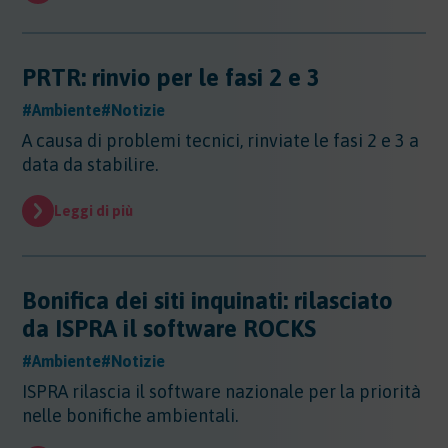
Evidenza
Evidenza
Normative
PRTR: rinvio per le fasi 2 e 3
Normative
#Ambiente
#Notizie
Notizie
A causa di problemi tecnici, rinviate le fasi 2 e 3 a
Notizie
data da stabilire.
Regioni
Regioni
Leggi di più
Sentenze
Regioni - Abruzzo
Regioni - Basilicata
Sentenze
Regioni - Calabria
Sicurezza
Bonifica dei siti inquinati: rilasciato
Regioni - Campania
Sicurezza
da ISPRA il software ROCKS
Regioni - Emilia Romagna
Sostanze
Sicurezza - Apparecchi Sollevamento
Regioni - Friuli Venezia Giulia
Sicurezza - PED
#Ambiente
#Notizie
Sostanze
Regioni - Lazio
Sicurezza - DPI
Sostenibilita
ISPRA rilascia il software nazionale per la priorità
Sostanze - Pericolose
Regioni - Liguria
Sicurezza - Macchine
nelle bonifiche ambientali.
Sostanze - Trasporto Merci
Regioni - Lombardia
Sostenibilità
Sicurezza - Rischio chimico
Sostanze - Schede di Sicurezza
Trasporti
Regioni - Marche