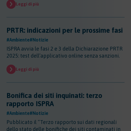
Sicurezza - Rischio cancerogeno/mutageno
Sostanze - GHS/CLP/REACH
Leggi di più
Regioni - Molise
Trasporti
Sicurezza - Stress Lavoro-Correlato
Regioni - Piemonte
Sicurezza - Seveso
Regioni - Puglia
Sicurezza - Prevenzione incendi
Regioni - Sardegna
PRTR: indicazioni per le prossime fasi
Sicurezza - Rumore
Regioni - Sicilia
Sicurezza - Radiazioni ottiche
#Ambiente
#Notizie
Regioni - Toscana
Sicurezza - Covid 19
Regioni - Trentino Alto Adige
ISPRA avvia le fasi 2 e 3 della Dichiarazione PRTR
Regioni - Umbria
2025: test dell’applicativo online senza sanzioni.
Regioni - Valle DAosta
Regioni - Veneto
Leggi di più
Bonifica dei siti inquinati: terzo
rapporto ISPRA
#Ambiente
#Notizie
Pubblicato il “Terzo rapporto sui dati regionali
dello stato delle bonifiche dei siti contaminati in