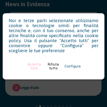
News in Evidenza
Noi e terze parti selezionate utilizziamo
Modello OT23 2027: riduzione del
cookie o tecnologie simili per finalità
tasso INAIL per prevenzione
tecniche e, con il tuo consenso, anche per
altre finalità come specificato nella
cookie
policy
. Usa il pulsante "Accetto tutti" per
07/28/2026
consentire oppure "Configura" per
Le aziende che hanno realizzato
scegliere le tue preferenze
interventi migliorativi nel 2026 possono
richiedere la riduzione del tasso INAIL
Accetto
Rifiuta
entro il 28 febbraio 2027.
Configura
tutti
tutto
Leggi di più