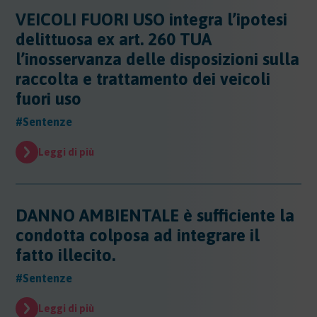
Sicurezza - Rischio cancerogeno/mutageno
Sostanze - GHS/CLP/REACH
Regioni - Molise
VEICOLI FUORI USO integra l’ipotesi
Trasporti
Sicurezza - Stress Lavoro-Correlato
Regioni - Piemonte
delittuosa ex art. 260 TUA
Sicurezza - Seveso
Regioni - Puglia
l’inosservanza delle disposizioni sulla
Sicurezza - Prevenzione incendi
Regioni - Sardegna
Sicurezza - Rumore
raccolta e trattamento dei veicoli
Regioni - Sicilia
Sicurezza - Radiazioni ottiche
fuori uso
Regioni - Toscana
Sicurezza - Covid 19
Regioni - Trentino Alto Adige
#Sentenze
Regioni - Umbria
Regioni - Valle DAosta
Leggi di più
Regioni - Veneto
DANNO AMBIENTALE è sufficiente la
condotta colposa ad integrare il
fatto illecito.
#Sentenze
Leggi di più