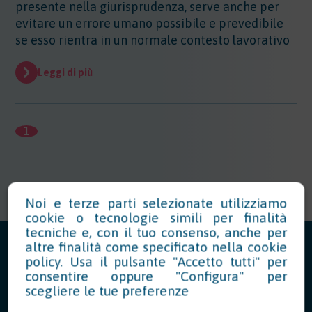
presente nella giurisprudenza, serve anche per
evitare un errore umano possibile e prevedibile
se esso rientra in un normale contesto lavorativo
Leggi di più
1
Noi e terze parti selezionate utilizziamo
cookie o tecnologie simili per finalità
tecniche e, con il tuo consenso, anche per
altre finalità come specificato nella
cookie
policy
. Usa il pulsante "Accetto tutti" per
consentire oppure "Configura" per
scegliere le tue preferenze
News in Evidenza