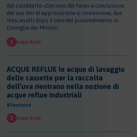
Evidenza
del cosiddetto «Decreto del Fare» a conclusione
del suo iter di approvazione e conversione, due
Evidenza
Normative
mesi esatti dopo il varo del provvedimento in
Consiglio dei Ministri
Normative
Notizie
Leggi di più
Notizie
Regioni
Regioni
ACQUE REFLUE le acque di lavaggio
Sentenze
Regioni - Abruzzo
delle cassette per la raccolta
Regioni - Basilicata
Sentenze
Regioni - Calabria
Sicurezza
dell’uva rientrano nella nozione di
Regioni - Campania
acque reflue industriali
Sicurezza
Regioni - Emilia Romagna
Sostanze
Sicurezza - Apparecchi Sollevamento
#Sentenze
Regioni - Friuli Venezia Giulia
Sicurezza - PED
Sostanze
Regioni - Lazio
Sicurezza - DPI
Sostenibilita
Leggi di più
Sostanze - Pericolose
Regioni - Liguria
Sicurezza - Macchine
Sostanze - Trasporto Merci
Regioni - Lombardia
Sostenibilità
Sicurezza - Rischio chimico
Sostanze - Schede di Sicurezza
Trasporti
Regioni - Marche