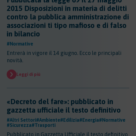
Altri Settori
2015 Disposizioni in materia di delitti
contro la pubblica amministrazione di
Altri Settori
Ambiente
associazioni ti tipo mafioso e di falso
Altri Settori - Beni culturali
Altri Settori - Formazione
in bilancio
Ambiente
Altri Settori - Giurisprudenza
Approfondimenti
Ambiente - Acque
#Normative
Altri Settori - Territorio
Ambiente - Aria
Approfondimenti
Entrerà in vigore il 14 giugno. Ecco le principali
Altri Settori - Salute
Ambiente - Suolo
Certificazioni
novità.
Altri Settori - Sanità
Ambiente - Inquinamento Luminoso
Certificazioni
Altri Settori - Urbanistica
Ambiente - IPPC/AIA
Contributi
Certificazioni - EMAS
Leggi di più
Ambiente - VIA/VINCA/VAS
Certificazioni - Ecolabel/LCA
Contributi
Ambiente - Rifiuti/SISTRI/RAEE
Certificazioni - Qualità
Documenti
Ambiente - Inquinamento Elettromagnetico
Certificazioni - Sicurezza
Ambiente - Inquinamento Acustico
Documenti
«Decreto del fare»: pubblicato in
Certificazioni - CSR
Edilizia
Ambiente - Autorizzazione Unica Ambientale
gazzetta ufficiale il testo definitivo
AUA
Edilizia
#Altri Settori
#Ambiente
#Edilizia
#Energia
#Normative
Ambiente - Rifiuti/RENTRI
Energia
#Sicurezza
#Trasporti
Energia
Pubblicato in Gazzetta Ufficiale il testo definitivo