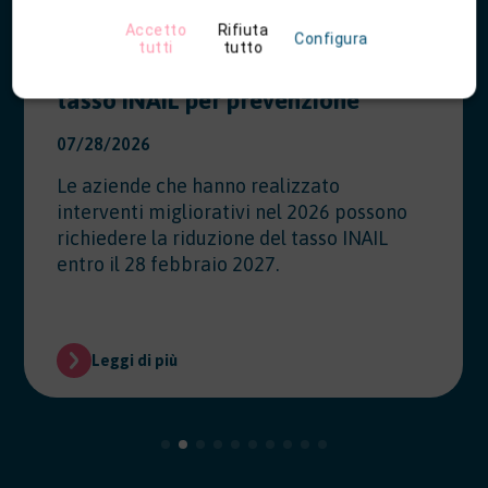
Accetto
Rifiuta
Configura
tutti
tutto
Modello OT23 2027: riduzione del
tasso INAIL per prevenzione
07/28/2026
Le aziende che hanno realizzato
interventi migliorativi nel 2026 possono
richiedere la riduzione del tasso INAIL
entro il 28 febbraio 2027.
Leggi di più