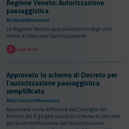
Regione Veneto: Autorizzazione
Sicurezza - Rischio cancerogeno/mutageno
Sostanze - GHS/CLP/REACH
Regioni - Molise
Trasporti
Sicurezza - Stress Lavoro-Correlato
paesaggistica
Regioni - Piemonte
Sicurezza - Seveso
Regioni - Puglia
#Edilizia
#Normative
Sicurezza - Prevenzione incendi
Regioni - Sardegna
La Regione Veneto approva l'elenco degli enti
Sicurezza - Rumore
Regioni - Sicilia
idonei a rilasciare l'autorizzazione
Sicurezza - Radiazioni ottiche
Regioni - Toscana
Sicurezza - Covid 19
Regioni - Trentino Alto Adige
Leggi di più
Regioni - Umbria
Regioni - Valle DAosta
Regioni - Veneto
Approvato lo schema di Decreto per
l'autorizzazione paesaggistica
semplificata
#Altri Settori
#Normative
Approvato in via definitiva dal Consiglio dei
Ministri del 9 giugno scorso lo schema di Decreto
per la semplificazione dell'autorizzazione