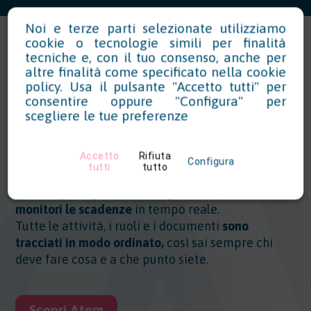
Noi e terze parti selezionate utilizziamo
cookie o tecnologie simili per finalità
tecniche e, con il tuo consenso, anche per
altre finalità come specificato nella
cookie
policy
. Usa il pulsante "Accetto tutti" per
ATOM, la piattaforma HSE
consentire oppure "Configura" per
cloud per obblighi e
scegliere le tue preferenze
scadenze
Accetto
Rifiuta
Configura
tutti
tutto
Ogni area HSE ha il suo modulo:
in ATOM imposti
gli
obblighi legislativi, assegni i compiti e
monitori le scadenze
in tempo reale.
Tutte le attività, i ruoli e i documenti
sono
tracciati in modo ordinato,
così sai sempre chi
deve fare cosa e a che punto siete.
Scopri Atom