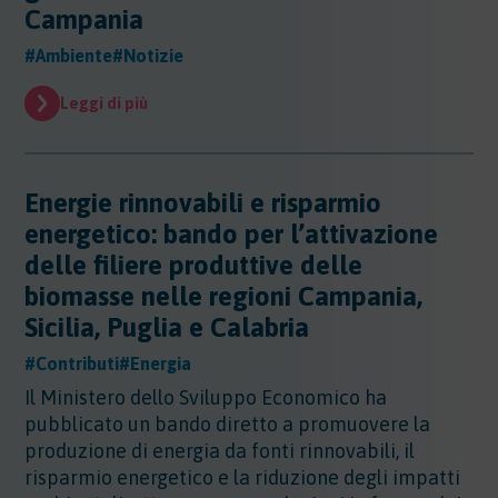
Sicurezza - Rischio cancerogeno/mutageno
Campania
Sostanze - GHS/CLP/REACH
Regioni - Molise
Trasporti
Sicurezza - Stress Lavoro-Correlato
Regioni - Piemonte
#Ambiente
#Notizie
Sicurezza - Seveso
Regioni - Puglia
Sicurezza - Prevenzione incendi
Regioni - Sardegna
Leggi di più
Sicurezza - Rumore
Regioni - Sicilia
Sicurezza - Radiazioni ottiche
Regioni - Toscana
Sicurezza - Covid 19
Regioni - Trentino Alto Adige
Energie rinnovabili e risparmio
Regioni - Umbria
energetico: bando per l’attivazione
Regioni - Valle DAosta
delle filiere produttive delle
Regioni - Veneto
biomasse nelle regioni Campania,
Sicilia, Puglia e Calabria
#Contributi
#Energia
Il Ministero dello Sviluppo Economico ha
pubblicato un bando diretto a promuovere la
produzione di energia da fonti rinnovabili, il
risparmio energetico e la riduzione degli impatti