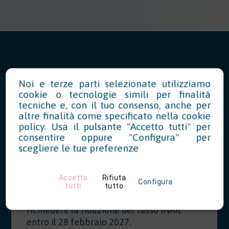
Noi e terze parti selezionate utilizziamo
News in Evidenza
cookie o tecnologie simili per finalità
tecniche e, con il tuo consenso, anche per
altre finalità come specificato nella
cookie
policy
. Usa il pulsante "Accetto tutti" per
Modello OT23 2027: riduzione del
consentire oppure "Configura" per
tasso INAIL per prevenzione
scegliere le tue preferenze
07/28/2026
Accetto
Rifiuta
Configura
Le aziende che hanno realizzato
tutti
tutto
interventi migliorativi nel 2026 possono
richiedere la riduzione del tasso INAIL
entro il 28 febbraio 2027.