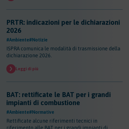
Evidenza
Evidenza
Normative
PRTR: indicazioni per le dichiarazioni
Normative
2026
Notizie
#Ambiente
#Notizie
Notizie
ISPRA comunica le modalità di trasmissione della
Regioni
dichiarazione 2026.
Regioni
Sentenze
Regioni - Abruzzo
Leggi di più
Regioni - Basilicata
Sentenze
Regioni - Calabria
Sicurezza
Regioni - Campania
Sicurezza
BAT: rettificate le BAT per i grandi
Regioni - Emilia Romagna
Sostanze
Sicurezza - Apparecchi Sollevamento
Regioni - Friuli Venezia Giulia
impianti di combustione
Sicurezza - PED
Sostanze
Regioni - Lazio
Sicurezza - DPI
Sostenibilita
#Ambiente
#Normative
Sostanze - Pericolose
Regioni - Liguria
Sicurezza - Macchine
Sostanze - Trasporto Merci
Rettificate alcune riferimenti tecnici in
Regioni - Lombardia
Sostenibilità
Sicurezza - Rischio chimico
Sostanze - Schede di Sicurezza
Trasporti
riferimento alle BAT per i grandi impianti di
Regioni - Marche