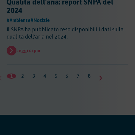
Qualità dell'aria: report SNPA del
2024
#Ambiente
#Notizie
Il SNPA ha pubblicato reso disponibili i dati sulla
qualità dell'aria nel 2024.
Leggi di più
1
2
3
4
5
6
7
8
9
10
11
1