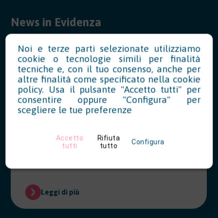
News in Evidenza
Noi e terze parti selezionate utilizziamo
cookie o tecnologie simili per finalità
Modello OT23 2027: riduzione del
tecniche e, con il tuo consenso, anche per
tasso INAIL per prevenzione
altre finalità come specificato nella
cookie
policy
. Usa il pulsante "Accetto tutti" per
07/28/2026
consentire oppure "Configura" per
scegliere le tue preferenze
Le aziende che hanno realizzato
interventi migliorativi nel 2026 possono
richiedere la riduzione del tasso INAIL
Accetto
Rifiuta
Configura
tutti
tutto
entro il 28 febbraio 2027.
Leggi di più