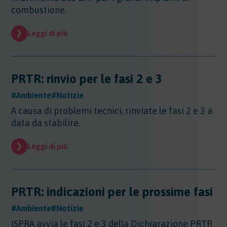
Sicurezza - Rischio cancerogeno/mutageno
Sostanze - GHS/CLP/REACH
combustione.
Regioni - Molise
Trasporti
Sicurezza - Stress Lavoro-Correlato
Regioni - Piemonte
Sicurezza - Seveso
Leggi di più
Regioni - Puglia
Sicurezza - Prevenzione incendi
Regioni - Sardegna
Sicurezza - Rumore
Regioni - Sicilia
Sicurezza - Radiazioni ottiche
Regioni - Toscana
PRTR: rinvio per le fasi 2 e 3
Sicurezza - Covid 19
Regioni - Trentino Alto Adige
#Ambiente
Regioni - Umbria
#Notizie
Regioni - Valle DAosta
A causa di problemi tecnici, rinviate le fasi 2 e 3 a
Regioni - Veneto
data da stabilire.
Leggi di più
PRTR: indicazioni per le prossime fasi
#Ambiente
#Notizie
ISPRA avvia le fasi 2 e 3 della Dichiarazione PRTR