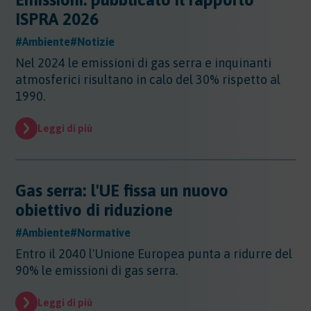
Altri Settori
ISPRA 2026
Altri Settori
#Ambiente
#Notizie
Ambiente
Altri Settori - Beni culturali
Nel 2024 le emissioni di gas serra e inquinanti
Altri Settori - Formazione
Ambiente
atmosferici risultano in calo del 30% rispetto al
Altri Settori - Giurisprudenza
Approfondimenti
Ambiente - Acque
1990.
Altri Settori - Territorio
Ambiente - Aria
Approfondimenti
Altri Settori - Salute
Ambiente - Suolo
Certificazioni
Leggi di più
Altri Settori - Sanità
Ambiente - Inquinamento Luminoso
Certificazioni
Altri Settori - Urbanistica
Ambiente - IPPC/AIA
Contributi
Certificazioni - EMAS
Ambiente - VIA/VINCA/VAS
Certificazioni - Ecolabel/LCA
Gas serra: l'UE fissa un nuovo
Contributi
Ambiente - Rifiuti/SISTRI/RAEE
Certificazioni - Qualità
Documenti
obiettivo di riduzione
Ambiente - Inquinamento Elettromagnetico
Certificazioni - Sicurezza
Ambiente - Inquinamento Acustico
Documenti
#Ambiente
#Normative
Certificazioni - CSR
Edilizia
Ambiente - Autorizzazione Unica Ambientale
Entro il 2040 l'Unione Europea punta a ridurre del
AUA
Edilizia
90% le emissioni di gas serra.
Ambiente - Rifiuti/RENTRI
Energia
Energia
Leggi di più