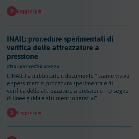
Sicurezza - Rischio cancerogeno/mutageno
Sostanze - GHS/CLP/REACH
Regioni - Molise
Trasporti
Sicurezza - Stress Lavoro-Correlato
Leggi di più
Regioni - Piemonte
Sicurezza - Seveso
Regioni - Puglia
Sicurezza - Prevenzione incendi
Regioni - Sardegna
Sicurezza - Rumore
Regioni - Sicilia
INAIL: procedure sperimentali di
Sicurezza - Radiazioni ottiche
Regioni - Toscana
verifica delle attrezzature a
Sicurezza - Covid 19
Regioni - Trentino Alto Adige
pressione
Regioni - Umbria
Regioni - Valle DAosta
#Normative
#Sicurezza
Regioni - Veneto
L'INAIL ha pubblicato il documento "Esame visivo
e spessimetria, procedura sperimentale di
verifica delle attrezzature a pressione – Disegno
di linee guida e strumenti operativi"
Leggi di più
1