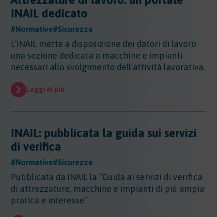
Altri Settori
INAIL dedicato
Altri Settori
#Normative
#Sicurezza
Ambiente
Altri Settori - Beni culturali
L’INAIL mette a disposizione dei datori di lavoro
Altri Settori - Formazione
Ambiente
una sezione dedicata a macchine e impianti
Altri Settori - Giurisprudenza
Approfondimenti
Ambiente - Acque
necessari allo svolgimento dell’attività lavorativa.
Altri Settori - Territorio
Ambiente - Aria
Approfondimenti
Altri Settori - Salute
Ambiente - Suolo
Certificazioni
Leggi di più
Altri Settori - Sanità
Ambiente - Inquinamento Luminoso
Certificazioni
Altri Settori - Urbanistica
Ambiente - IPPC/AIA
Contributi
Certificazioni - EMAS
Ambiente - VIA/VINCA/VAS
Certificazioni - Ecolabel/LCA
INAIL: pubblicata la guida sui servizi
Contributi
Ambiente - Rifiuti/SISTRI/RAEE
Certificazioni - Qualità
Documenti
di verifica
Ambiente - Inquinamento Elettromagnetico
Certificazioni - Sicurezza
Ambiente - Inquinamento Acustico
Documenti
#Normative
#Sicurezza
Certificazioni - CSR
Edilizia
Ambiente - Autorizzazione Unica Ambientale
Pubblicata da INAIL la “Guida ai servizi di verifica
AUA
Edilizia
di attrezzature, macchine e impianti di più ampia
Ambiente - Rifiuti/RENTRI
Energia
pratica e interesse”.
Energia