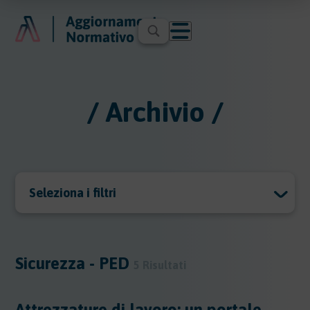
/ Archivio /
Seleziona i filtri
Archivio
Archivio
Sicurezza - PED
5 Risultati
Argomenti
Attrezzature di lavoro: un portale