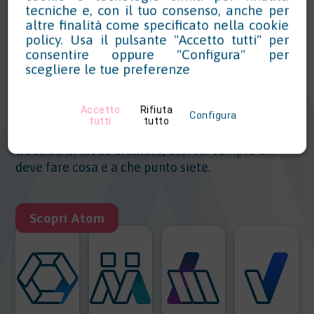
ATOM, la piattaforma HSE
tecniche e, con il tuo consenso, anche per
cloud per obblighi e
altre finalità come specificato nella
cookie
policy
. Usa il pulsante "Accetto tutti" per
scadenze
consentire oppure "Configura" per
scegliere le tue preferenze
Ogni area HSE ha il suo modulo:
in ATOM imposti
gli
obblighi legislativi, assegni i compiti e
Accetto
Rifiuta
monitori le scadenze
in tempo reale.
Configura
tutti
tutto
Tutte le attività, i ruoli e i documenti
sono
tracciati in modo ordinato,
così sai sempre chi
deve fare cosa e a che punto siete.
Scopri Atom