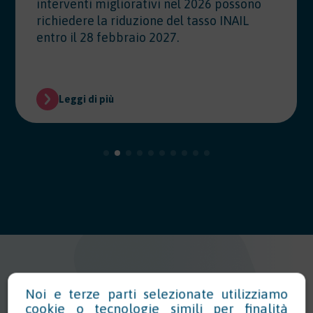
interventi migliorativi nel 2026 possono
richiedere la riduzione del tasso INAIL
entro il 28 febbraio 2027.
Leggi di più
Noi e terze parti selezionate utilizziamo
cookie o tecnologie simili per finalità