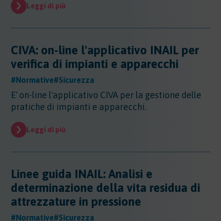
Evidenza
Leggi di più
Evidenza
Normative
Normative
CIVA: on-line l'applicativo INAIL per
Notizie
verifica di impianti e apparecchi
Notizie
#Normative
#Sicurezza
Regioni
E' on-line l'applicativo CIVA per la gestione delle
Regioni
pratiche di impianti e apparecchi.
Sentenze
Regioni - Abruzzo
Regioni - Basilicata
Sentenze
Leggi di più
Regioni - Calabria
Sicurezza
Regioni - Campania
Sicurezza
Regioni - Emilia Romagna
Sostanze
Sicurezza - Apparecchi Sollevamento
Linee guida INAIL: Analisi e
Regioni - Friuli Venezia Giulia
Sicurezza - PED
Sostanze
Regioni - Lazio
determinazione della vita residua di
Sicurezza - DPI
Sostenibilita
Sostanze - Pericolose
Regioni - Liguria
attrezzature in pressione
Sicurezza - Macchine
Sostanze - Trasporto Merci
Regioni - Lombardia
Sostenibilità
Sicurezza - Rischio chimico
Sostanze - Schede di Sicurezza
Trasporti
#Normative
#Sicurezza
Regioni - Marche