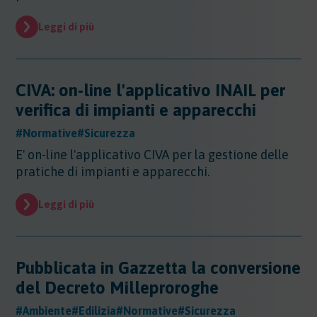
Evidenza
Leggi di più
Evidenza
Normative
Normative
Notizie
CIVA: on-line l'applicativo INAIL per
Notizie
verifica di impianti e apparecchi
Regioni
#Normative
#Sicurezza
Regioni
E' on-line l'applicativo CIVA per la gestione delle
Sentenze
Regioni - Abruzzo
pratiche di impianti e apparecchi.
Regioni - Basilicata
Sentenze
Regioni - Calabria
Sicurezza
Leggi di più
Regioni - Campania
Sicurezza
Regioni - Emilia Romagna
Sostanze
Sicurezza - Apparecchi Sollevamento
Regioni - Friuli Venezia Giulia
Sicurezza - PED
Sostanze
Regioni - Lazio
Pubblicata in Gazzetta la conversione
Sicurezza - DPI
Sostenibilita
Sostanze - Pericolose
Regioni - Liguria
del Decreto Milleproroghe
Sicurezza - Macchine
Sostanze - Trasporto Merci
Regioni - Lombardia
Sostenibilità
Sicurezza - Rischio chimico
Sostanze - Schede di Sicurezza
Trasporti
#Ambiente
#Edilizia
#Normative
#Sicurezza
Regioni - Marche