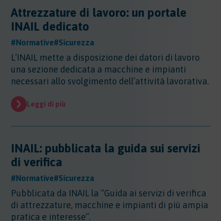
Attrezzature di lavoro: un portale
Altri Settori
INAIL dedicato
Altri Settori
Ambiente
Altri Settori - Beni culturali
#Normative
#Sicurezza
Altri Settori - Formazione
Ambiente
L’INAIL mette a disposizione dei datori di lavoro
Altri Settori - Giurisprudenza
Approfondimenti
Ambiente - Acque
una sezione dedicata a macchine e impianti
Altri Settori - Territorio
Ambiente - Aria
necessari allo svolgimento dell’attività lavorativa.
Approfondimenti
Altri Settori - Salute
Ambiente - Suolo
Certificazioni
Altri Settori - Sanità
Ambiente - Inquinamento Luminoso
Leggi di più
Certificazioni
Altri Settori - Urbanistica
Ambiente - IPPC/AIA
Contributi
Certificazioni - EMAS
Ambiente - VIA/VINCA/VAS
Certificazioni - Ecolabel/LCA
Contributi
Ambiente - Rifiuti/SISTRI/RAEE
Certificazioni - Qualità
Documenti
INAIL: pubblicata la guida sui servizi
Ambiente - Inquinamento Elettromagnetico
Certificazioni - Sicurezza
di verifica
Ambiente - Inquinamento Acustico
Documenti
Certificazioni - CSR
Edilizia
Ambiente - Autorizzazione Unica Ambientale
#Normative
#Sicurezza
AUA
Edilizia
Pubblicata da INAIL la “Guida ai servizi di verifica
Ambiente - Rifiuti/RENTRI
Energia
di attrezzature, macchine e impianti di più ampia
Energia
pratica e interesse”.