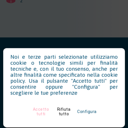
1
2
Noi e terze parti selezionate utilizziamo
cookie o tecnologie simili per finalità
tecniche e, con il tuo consenso, anche per
News in Evidenza
altre finalità come specificato nella
cookie
policy
. Usa il pulsante "Accetto tutti" per
consentire oppure "Configura" per
scegliere le tue preferenze
Modello OT23 2027: riduzione del
tasso INAIL per prevenzione
Accetto
Rifiuta
Configura
07/28/2026
tutti
tutto
Le aziende che hanno realizzato