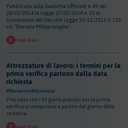
Sicurezza - Rischio cancerogeno/mutageno
Sostanze - GHS/CLP/REACH
Pubblicata sulla Gazzetta Ufficiale n. 49 del
Regioni - Molise
Trasporti
Sicurezza - Stress Lavoro-Correlato
28/02/2014 la Legge 27/02/2014 n. 15 di
Regioni - Piemonte
Sicurezza - Seveso
conversione del Decreto Legge 30/12/2013 n. 150
Regioni - Puglia
Sicurezza - Prevenzione incendi
cd. “Decreto Milleproroghe”
Regioni - Sardegna
Sicurezza - Rumore
Regioni - Sicilia
Sicurezza - Radiazioni ottiche
Regioni - Toscana
Leggi di più
Sicurezza - Covid 19
Regioni - Trentino Alto Adige
Regioni - Umbria
Regioni - Valle DAosta
Attrezzature di lavoro: i termini per la
Regioni - Veneto
prima verifica partono dalla data
richiesta
#Normative
#Sicurezza
Precisato che i 45 giorni previsti per la prima
verifica si computano a partire dal giorno della
richiesta
Leggi di più