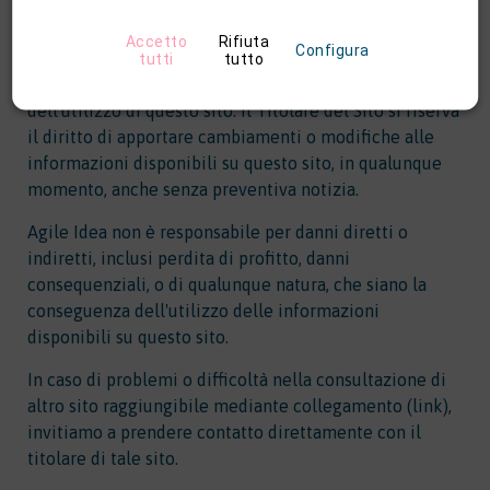
Poiché Agile Idea non dispone di una specifica
conoscenza di tali pagine e nemmeno ha esaminato i
Accetto
Rifiuta
Configura
contenuti, il Titolare del Sito richiede che venga
tutti
tutto
utilizzata cautela e prudenza in ogni momento
dell'utilizzo di questo sito. Il Titolare del Sito si riserva
il diritto di apportare cambiamenti o modifiche alle
informazioni disponibili su questo sito, in qualunque
momento, anche senza preventiva notizia.
Agile Idea non è responsabile per danni diretti o
indiretti, inclusi perdita di profitto, danni
consequenziali, o di qualunque natura, che siano la
conseguenza dell'utilizzo delle informazioni
disponibili su questo sito.
In caso di problemi o difficoltà nella consultazione di
altro sito raggiungibile mediante collegamento (link),
invitiamo a prendere contatto direttamente con il
titolare di tale sito.