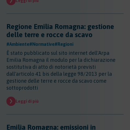
Leggi di più
Evidenza
Evidenza
Normative
Regione Emilia Romagna: gestione
Normative
Notizie
delle terre e rocce da scavo
Notizie
#Ambiente
#Normative
#Regioni
Regioni
È stato pubblicato sul sito internet dell'Arpa
Regioni
Emilia Romagna il modulo per la dichiarazione
Sentenze
Regioni - Abruzzo
sostitutiva di atto di notorietà previsti
Regioni - Basilicata
dall'articolo 41 bis della legge 98/2013 per la
Sentenze
Regioni - Calabria
Sicurezza
gestione delle terre e rocce da scavo come
Regioni - Campania
sottoprodotti
Sicurezza
Regioni - Emilia Romagna
Sostanze
Sicurezza - Apparecchi Sollevamento
Regioni - Friuli Venezia Giulia
Leggi di più
Sicurezza - PED
Sostanze
Regioni - Lazio
Sicurezza - DPI
Sostenibilita
Sostanze - Pericolose
Regioni - Liguria
Sicurezza - Macchine
Sostanze - Trasporto Merci
Regioni - Lombardia
Sostenibilità
Sicurezza - Rischio chimico
Emilia Romagna: emissioni in
Sostanze - Schede di Sicurezza
Trasporti
Regioni - Marche