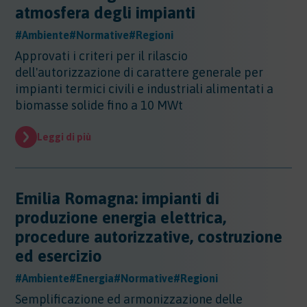
Sicurezza - Rischio cancerogeno/mutageno
atmosfera degli impianti
Sostanze - GHS/CLP/REACH
Regioni - Molise
Trasporti
Sicurezza - Stress Lavoro-Correlato
Regioni - Piemonte
#Ambiente
#Normative
#Regioni
Sicurezza - Seveso
Regioni - Puglia
Approvati i criteri per il rilascio
Sicurezza - Prevenzione incendi
Regioni - Sardegna
dell'autorizzazione di carattere generale per
Sicurezza - Rumore
Regioni - Sicilia
impianti termici civili e industriali alimentati a
Sicurezza - Radiazioni ottiche
Regioni - Toscana
biomasse solide fino a 10 MWt
Sicurezza - Covid 19
Regioni - Trentino Alto Adige
Regioni - Umbria
Leggi di più
Regioni - Valle DAosta
Regioni - Veneto
Emilia Romagna: impianti di
produzione energia elettrica,
procedure autorizzative, costruzione
ed esercizio
#Ambiente
#Energia
#Normative
#Regioni
Semplificazione ed armonizzazione delle