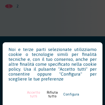
1
2
Noi e terze parti selezionate utilizziamo
cookie o tecnologie simili per finalità
tecniche e, con il tuo consenso, anche per
News in Evidenza
altre finalità come specificato nella
cookie
policy
. Usa il pulsante "Accetto tutti" per
consentire oppure "Configura" per
scegliere le tue preferenze
Sostenibilità: aggiornate le FAQ
sul principio DNSH
Accetto
Rifiuta
Configura
tutti
tutto
07/17/2026