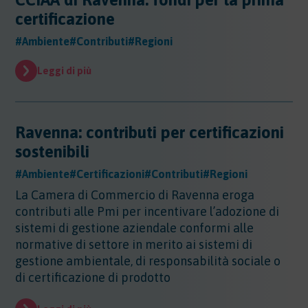
Altri Settori
certificazione
Altri Settori
#Ambiente
#Contributi
#Regioni
Ambiente
Altri Settori - Beni culturali
Leggi di più
Altri Settori - Formazione
Ambiente
Altri Settori - Giurisprudenza
Approfondimenti
Ambiente - Acque
Altri Settori - Territorio
Ambiente - Aria
Approfondimenti
Altri Settori - Salute
Ambiente - Suolo
Certificazioni
Ravenna: contributi per certificazioni
Altri Settori - Sanità
Ambiente - Inquinamento Luminoso
sostenibili
Certificazioni
Altri Settori - Urbanistica
Ambiente - IPPC/AIA
Contributi
Certificazioni - EMAS
#Ambiente
#Certificazioni
#Contributi
#Regioni
Ambiente - VIA/VINCA/VAS
Certificazioni - Ecolabel/LCA
Contributi
Ambiente - Rifiuti/SISTRI/RAEE
La Camera di Commercio di Ravenna eroga
Certificazioni - Qualità
Documenti
Ambiente - Inquinamento Elettromagnetico
contributi alle Pmi per incentivare l’adozione di
Certificazioni - Sicurezza
Ambiente - Inquinamento Acustico
Documenti
sistemi di gestione aziendale conformi alle
Certificazioni - CSR
Edilizia
Ambiente - Autorizzazione Unica Ambientale
normative di settore in merito ai sistemi di
AUA
gestione ambientale, di responsabilità sociale o
Edilizia
Ambiente - Rifiuti/RENTRI
Energia
di certificazione di prodotto
Energia