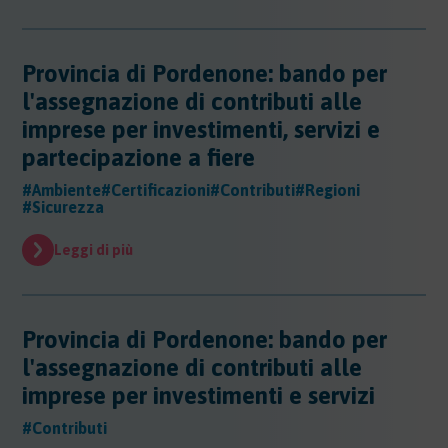
Evidenza
Evidenza
Normative
Provincia di Pordenone: bando per
Normative
l'assegnazione di contributi alle
Notizie
imprese per investimenti, servizi e
Notizie
partecipazione a fiere
Regioni
#Ambiente
#Certificazioni
#Contributi
#Regioni
Regioni
#Sicurezza
Sentenze
Regioni - Abruzzo
Leggi di più
Regioni - Basilicata
Sentenze
Regioni - Calabria
Sicurezza
Regioni - Campania
Sicurezza
Regioni - Emilia Romagna
Sostanze
Provincia di Pordenone: bando per
Sicurezza - Apparecchi Sollevamento
Regioni - Friuli Venezia Giulia
Sicurezza - PED
l'assegnazione di contributi alle
Sostanze
Regioni - Lazio
Sicurezza - DPI
Sostenibilita
Sostanze - Pericolose
imprese per investimenti e servizi
Regioni - Liguria
Sicurezza - Macchine
Sostanze - Trasporto Merci
Regioni - Lombardia
Sostenibilità
#Contributi
Sicurezza - Rischio chimico
Sostanze - Schede di Sicurezza
Trasporti
Regioni - Marche