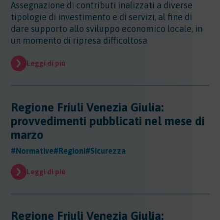
Sicurezza - Rischio cancerogeno/mutageno
Assegnazione di contributi inalizzati a diverse
Sostanze - GHS/CLP/REACH
Regioni - Molise
Trasporti
Sicurezza - Stress Lavoro-Correlato
tipologie di investimento e di servizi, al fine di
Regioni - Piemonte
Sicurezza - Seveso
dare supporto allo sviluppo economico locale, in
Regioni - Puglia
Sicurezza - Prevenzione incendi
un momento di ripresa difficoltosa
Regioni - Sardegna
Sicurezza - Rumore
Regioni - Sicilia
Sicurezza - Radiazioni ottiche
Leggi di più
Regioni - Toscana
Sicurezza - Covid 19
Regioni - Trentino Alto Adige
Regioni - Umbria
Regioni - Valle DAosta
Regione Friuli Venezia Giulia:
Regioni - Veneto
provvedimenti pubblicati nel mese di
marzo
#Normative
#Regioni
#Sicurezza
Leggi di più
Regione Friuli Venezia Giulia: