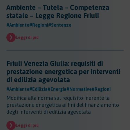
Ambiente – Tutela – Competenza
Altri Settori
statale – Legge Regione Friuli
Altri Settori
Ambiente
Altri Settori - Beni culturali
#Ambiente
#Regioni
#Sentenze
Altri Settori - Formazione
Ambiente
Leggi di più
Altri Settori - Giurisprudenza
Approfondimenti
Ambiente - Acque
Altri Settori - Territorio
Ambiente - Aria
Approfondimenti
Altri Settori - Salute
Ambiente - Suolo
Certificazioni
Altri Settori - Sanità
Ambiente - Inquinamento Luminoso
Friuli Venezia Giulia: requisiti di
Certificazioni
Altri Settori - Urbanistica
Ambiente - IPPC/AIA
Contributi
prestazione energetica per interventi
Certificazioni - EMAS
Ambiente - VIA/VINCA/VAS
Certificazioni - Ecolabel/LCA
di edilizia agevolata
Contributi
Ambiente - Rifiuti/SISTRI/RAEE
Certificazioni - Qualità
Documenti
Ambiente - Inquinamento Elettromagnetico
#Ambiente
#Edilizia
#Energia
#Normative
#Regioni
Certificazioni - Sicurezza
Ambiente - Inquinamento Acustico
Documenti
Modifica alla norma sul requisito inerente la
Certificazioni - CSR
Edilizia
Ambiente - Autorizzazione Unica Ambientale
prestazione energetica ai fini del finanziamento
AUA
Edilizia
degli interventi di edilizia agevolata
Ambiente - Rifiuti/RENTRI
Energia
Leggi di più
Energia