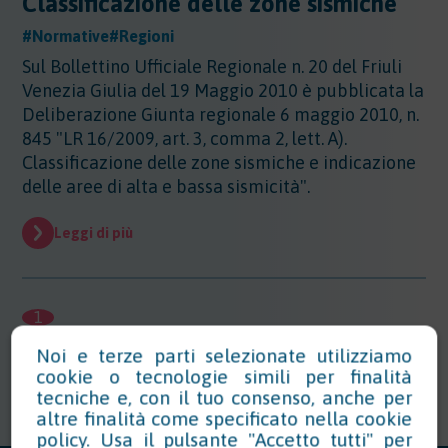
Classificazione delle zone sismiche
#Normative
#Regioni
Sul Bollettino Ufficiale Regionale n. 20 del Friuli
Venezia Giulia del 19 Maggio 2010 è pubblicata la
Deliberazione Giunta regionale 6 maggio 2010, n.
845 "LR 16/2009, art. 3, comma 2, lett. A).
Classificazione delle zone sismiche e indicazione
delle aree di alta e bassa sismicità".
Leggi di più
1
Noi e terze parti selezionate utilizziamo
cookie o tecnologie simili per finalità
tecniche e, con il tuo consenso, anche per
altre finalità come specificato nella
cookie
policy
. Usa il pulsante "Accetto tutti" per