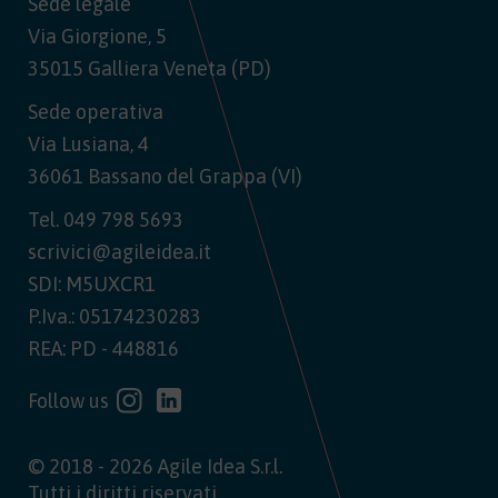
Sede legale
Via Giorgione, 5
35015 Galliera Veneta (PD)
Sede operativa
Via Lusiana, 4
36061 Bassano del Grappa (VI)
Tel.
049 798 5693
scrivici@agileidea.it
SDI: M5UXCR1
P.Iva.: 05174230283
REA: PD - 448816
Follow us
© 2018 - 2026 Agile Idea S.r.l.
Tutti i diritti riservati