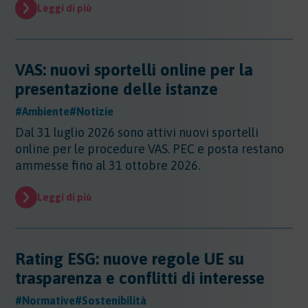
Evidenza
Leggi di più
Evidenza
Normative
Normative
VAS: nuovi sportelli online per la
Notizie
presentazione delle istanze
Notizie
#Ambiente
#Notizie
Regioni
Dal 31 luglio 2026 sono attivi nuovi sportelli
Regioni
online per le procedure VAS. PEC e posta restano
Sentenze
Regioni - Abruzzo
ammesse fino al 31 ottobre 2026.
Regioni - Basilicata
Sentenze
Regioni - Calabria
Sicurezza
Leggi di più
Regioni - Campania
Sicurezza
Regioni - Emilia Romagna
Sostanze
Sicurezza - Apparecchi Sollevamento
Regioni - Friuli Venezia Giulia
Sicurezza - PED
Sostanze
Rating ESG: nuove regole UE su
Regioni - Lazio
Sicurezza - DPI
Sostenibilita
Sostanze - Pericolose
Regioni - Liguria
trasparenza e conflitti di interesse
Sicurezza - Macchine
Sostanze - Trasporto Merci
Regioni - Lombardia
Sostenibilità
Sicurezza - Rischio chimico
#Normative
#Sostenibilità
Sostanze - Schede di Sicurezza
Trasporti
Regioni - Marche