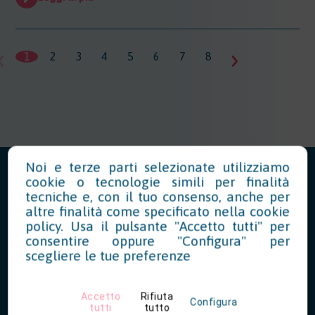
1
2
3
4
5
6
7
8
9
10
11
1
Noi e terze parti selezionate utilizziamo
cookie o tecnologie simili per finalità
tecniche e, con il tuo consenso, anche per
altre finalità come specificato nella
cookie
News in Evidenza
policy
. Usa il pulsante "Accetto tutti" per
consentire oppure "Configura" per
scegliere le tue preferenze
Modello OT23 2027: riduzione del
Accetto
Rifiuta
tasso INAIL per prevenzione
Configura
tutti
tutto