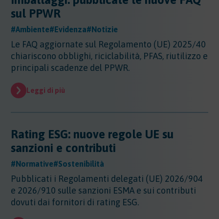
Altri Settori
sul PPWR
Altri Settori
#Ambiente
#Evidenza
#Notizie
Ambiente
Altri Settori - Beni culturali
Le FAQ aggiornate sul Regolamento (UE) 2025/40
Altri Settori - Formazione
Ambiente
chiariscono obblighi, riciclabilità, PFAS, riutilizzo e
Altri Settori - Giurisprudenza
Approfondimenti
Ambiente - Acque
principali scadenze del PPWR.
Altri Settori - Territorio
Ambiente - Aria
Approfondimenti
Altri Settori - Salute
Ambiente - Suolo
Certificazioni
Leggi di più
Altri Settori - Sanità
Ambiente - Inquinamento Luminoso
Certificazioni
Altri Settori - Urbanistica
Ambiente - IPPC/AIA
Contributi
Certificazioni - EMAS
Ambiente - VIA/VINCA/VAS
Certificazioni - Ecolabel/LCA
Rating ESG: nuove regole UE su
Contributi
Ambiente - Rifiuti/SISTRI/RAEE
Certificazioni - Qualità
Documenti
sanzioni e contributi
Ambiente - Inquinamento Elettromagnetico
Certificazioni - Sicurezza
Ambiente - Inquinamento Acustico
Documenti
#Normative
#Sostenibilità
Certificazioni - CSR
Edilizia
Ambiente - Autorizzazione Unica Ambientale
Pubblicati i Regolamenti delegati (UE) 2026/904
AUA
Edilizia
e 2026/910 sulle sanzioni ESMA e sui contributi
Ambiente - Rifiuti/RENTRI
Energia
dovuti dai fornitori di rating ESG.
Energia