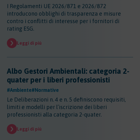
Sicurezza - Rischio cancerogeno/mutageno
Sostanze - GHS/CLP/REACH
I Regolamenti UE 2026/871 e 2026/872
Regioni - Molise
Trasporti
Sicurezza - Stress Lavoro-Correlato
introducono obblighi di trasparenza e misure
Regioni - Piemonte
Sicurezza - Seveso
contro i conflitti di interesse per i fornitori di
Regioni - Puglia
Sicurezza - Prevenzione incendi
rating ESG.
Regioni - Sardegna
Sicurezza - Rumore
Regioni - Sicilia
Sicurezza - Radiazioni ottiche
Leggi di più
Regioni - Toscana
Sicurezza - Covid 19
Regioni - Trentino Alto Adige
Regioni - Umbria
Regioni - Valle DAosta
Albo Gestori Ambientali: categoria 2-
Regioni - Veneto
quater per i liberi professionisti
#Ambiente
#Normative
Le Deliberazioni n. 4 e n. 5 definiscono requisiti,
limiti e modelli per l’iscrizione dei liberi
professionisti alla categoria 2-quater.
Leggi di più