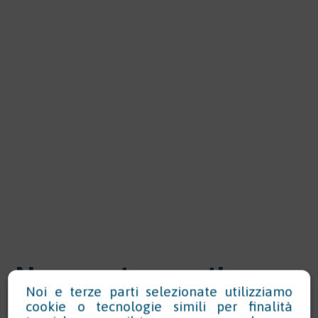
News e strumenti per
Noi e terze parti selezionate utilizziamo
conformità normativa
cookie o tecnologie simili per finalità