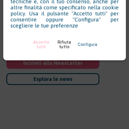
ambientale e sicurezza
tecniche e, con il tuo consenso, anche per
altre finalità come specificato nella
cookie
sul lavoro
policy
. Usa il pulsante "Accetto tutti" per
consentire oppure "Configura" per
scegliere le tue preferenze
Rimani aggiornato, scarica documenti coordinati
e monitora le scadenze senza caos.
Accetto
Rifiuta
Configura
tutti
tutto
Iscriviti alla NewsLetter
Esplora le news