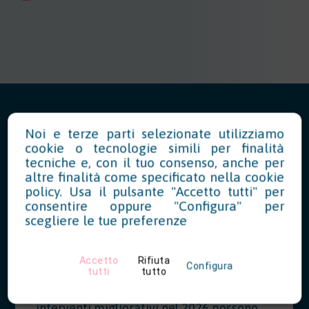
Noi e terze parti selezionate utilizziamo
cookie o tecnologie simili per finalità
News in Evidenza
tecniche e, con il tuo consenso, anche per
altre finalità come specificato nella
cookie
policy
. Usa il pulsante "Accetto tutti" per
consentire oppure "Configura" per
Modello OT23 2027: riduzione del
scegliere le tue preferenze
tasso INAIL per prevenzione
Accetto
Rifiuta
07/28/2026
Configura
tutti
tutto
Le aziende che hanno realizzato
interventi migliorativi nel 2026 possono