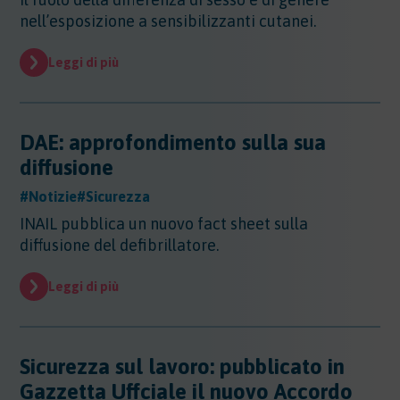
Sicurezza - Rischio cancerogeno/mutageno
Sostanze - GHS/CLP/REACH
Regioni - Molise
nell’esposizione a sensibilizzanti cutanei.
Trasporti
Sicurezza - Stress Lavoro-Correlato
Regioni - Piemonte
Sicurezza - Seveso
Regioni - Puglia
Leggi di più
Sicurezza - Prevenzione incendi
Regioni - Sardegna
Sicurezza - Rumore
Regioni - Sicilia
Sicurezza - Radiazioni ottiche
Regioni - Toscana
Sicurezza - Covid 19
DAE: approfondimento sulla sua
Regioni - Trentino Alto Adige
diffusione
Regioni - Umbria
Regioni - Valle DAosta
#Notizie
#Sicurezza
Regioni - Veneto
INAIL pubblica un nuovo fact sheet sulla
diffusione del defibrillatore.
Leggi di più
Sicurezza sul lavoro: pubblicato in
Gazzetta Uffciale il nuovo Accordo