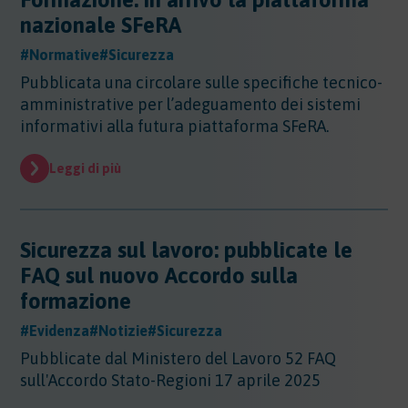
Altri Settori
nazionale SFeRA
Altri Settori
#Normative
#Sicurezza
Ambiente
Altri Settori - Beni culturali
Pubblicata una circolare sulle specifiche tecnico-
Altri Settori - Formazione
Ambiente
amministrative per l’adeguamento dei sistemi
Altri Settori - Giurisprudenza
Approfondimenti
Ambiente - Acque
informativi alla futura piattaforma SFeRA.
Altri Settori - Territorio
Ambiente - Aria
Approfondimenti
Altri Settori - Salute
Ambiente - Suolo
Certificazioni
Leggi di più
Altri Settori - Sanità
Ambiente - Inquinamento Luminoso
Certificazioni
Altri Settori - Urbanistica
Ambiente - IPPC/AIA
Contributi
Certificazioni - EMAS
Ambiente - VIA/VINCA/VAS
Certificazioni - Ecolabel/LCA
Sicurezza sul lavoro: pubblicate le
Contributi
Ambiente - Rifiuti/SISTRI/RAEE
Certificazioni - Qualità
Documenti
FAQ sul nuovo Accordo sulla
Ambiente - Inquinamento Elettromagnetico
Certificazioni - Sicurezza
formazione
Ambiente - Inquinamento Acustico
Documenti
Certificazioni - CSR
Edilizia
Ambiente - Autorizzazione Unica Ambientale
#Evidenza
#Notizie
#Sicurezza
AUA
Edilizia
Pubblicate dal Ministero del Lavoro 52 FAQ
Ambiente - Rifiuti/RENTRI
Energia
sull'Accordo Stato-Regioni 17 aprile 2025
Energia