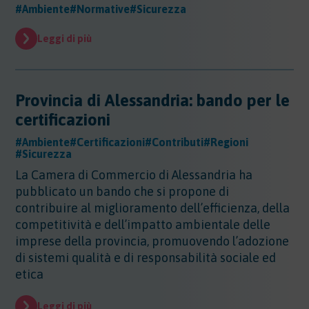
Sicurezza - Rischio cancerogeno/mutageno
#Ambiente
#Normative
#Sicurezza
Sostanze - GHS/CLP/REACH
Regioni - Molise
Trasporti
Sicurezza - Stress Lavoro-Correlato
Regioni - Piemonte
Sicurezza - Seveso
Leggi di più
Regioni - Puglia
Sicurezza - Prevenzione incendi
Regioni - Sardegna
Sicurezza - Rumore
Regioni - Sicilia
Sicurezza - Radiazioni ottiche
Regioni - Toscana
Provincia di Alessandria: bando per le
Sicurezza - Covid 19
Regioni - Trentino Alto Adige
certificazioni
Regioni - Umbria
#Ambiente
#Certificazioni
#Contributi
#Regioni
Regioni - Valle DAosta
#Sicurezza
Regioni - Veneto
La Camera di Commercio di Alessandria ha
pubblicato un bando che si propone di
contribuire al miglioramento dell’efficienza, della
competitività e dell’impatto ambientale delle
imprese della provincia, promuovendo l’adozione
di sistemi qualità e di responsabilità sociale ed
etica
Leggi di più