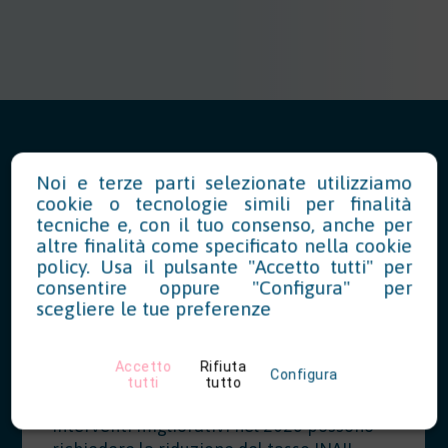
Noi e terze parti selezionate utilizziamo
cookie o tecnologie simili per finalità
News in Evidenza
tecniche e, con il tuo consenso, anche per
altre finalità come specificato nella
cookie
policy
. Usa il pulsante "Accetto tutti" per
consentire oppure "Configura" per
Modello OT23 2027: riduzione del
scegliere le tue preferenze
tasso INAIL per prevenzione
07/28/2026
Accetto
Rifiuta
Configura
tutti
tutto
Le aziende che hanno realizzato
interventi migliorativi nel 2026 possono