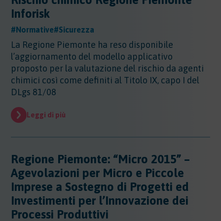
Altri Settori
Inforisk
Altri Settori
#Normative
#Sicurezza
Ambiente
Altri Settori - Beni culturali
La Regione Piemonte ha reso disponibile
Altri Settori - Formazione
Ambiente
l’aggiornamento del modello applicativo
Altri Settori - Giurisprudenza
Approfondimenti
Ambiente - Acque
proposto per la valutazione del rischio da agenti
Altri Settori - Territorio
Ambiente - Aria
chimici così come definiti al Titolo IX, capo I del
Approfondimenti
Altri Settori - Salute
Ambiente - Suolo
Certificazioni
DLgs 81/08
Altri Settori - Sanità
Ambiente - Inquinamento Luminoso
Certificazioni
Altri Settori - Urbanistica
Ambiente - IPPC/AIA
Leggi di più
Contributi
Certificazioni - EMAS
Ambiente - VIA/VINCA/VAS
Certificazioni - Ecolabel/LCA
Contributi
Ambiente - Rifiuti/SISTRI/RAEE
Certificazioni - Qualità
Documenti
Ambiente - Inquinamento Elettromagnetico
Certificazioni - Sicurezza
Regione Piemonte: “Micro 2015” –
Ambiente - Inquinamento Acustico
Documenti
Certificazioni - CSR
Agevolazioni per Micro e Piccole
Edilizia
Ambiente - Autorizzazione Unica Ambientale
Imprese a Sostegno di Progetti ed
AUA
Edilizia
Ambiente - Rifiuti/RENTRI
Energia
Investimenti per l’Innovazione dei
Processi Produttivi
Energia