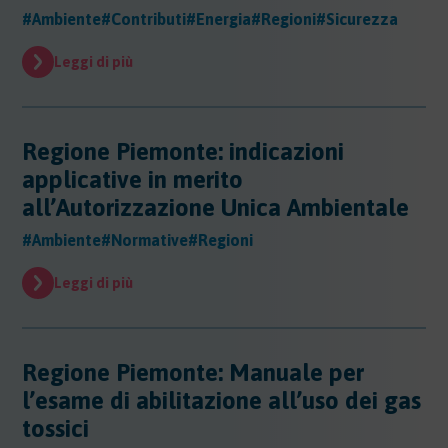
Evidenza
#Ambiente
#Contributi
#Energia
#Regioni
#Sicurezza
Evidenza
Normative
Leggi di più
Normative
Notizie
Regione Piemonte: indicazioni
Notizie
Regioni
applicative in merito
all’Autorizzazione Unica Ambientale
Regioni
Sentenze
Regioni - Abruzzo
#Ambiente
#Normative
#Regioni
Regioni - Basilicata
Sentenze
Regioni - Calabria
Sicurezza
Leggi di più
Regioni - Campania
Sicurezza
Regioni - Emilia Romagna
Sostanze
Sicurezza - Apparecchi Sollevamento
Regioni - Friuli Venezia Giulia
Sicurezza - PED
Sostanze
Regione Piemonte: Manuale per
Regioni - Lazio
Sicurezza - DPI
Sostenibilita
Sostanze - Pericolose
l’esame di abilitazione all’uso dei gas
Regioni - Liguria
Sicurezza - Macchine
Sostanze - Trasporto Merci
Regioni - Lombardia
Sostenibilità
tossici
Sicurezza - Rischio chimico
Sostanze - Schede di Sicurezza
Trasporti
Regioni - Marche