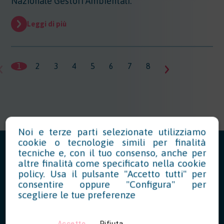
Nazionale Gestori Ambientali.
Leggi di più
1
2
3
4
5
6
7
8
9
10
11
1
Noi e terze parti selezionate utilizziamo
cookie o tecnologie simili per finalità
tecniche e, con il tuo consenso, anche per
altre finalità come specificato nella
cookie
policy
. Usa il pulsante "Accetto tutti" per
consentire oppure "Configura" per
News in Evidenza
scegliere le tue preferenze
Accetto
Rifiuta