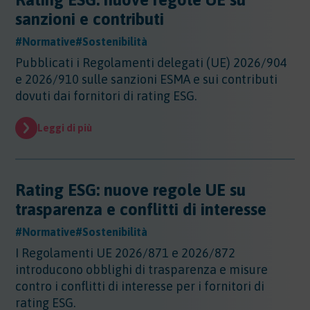
Altri Settori
sanzioni e contributi
Altri Settori
#Normative
#Sostenibilità
Ambiente
Altri Settori - Beni culturali
Pubblicati i Regolamenti delegati (UE) 2026/904
Altri Settori - Formazione
Ambiente
e 2026/910 sulle sanzioni ESMA e sui contributi
Altri Settori - Giurisprudenza
Approfondimenti
Ambiente - Acque
dovuti dai fornitori di rating ESG.
Altri Settori - Territorio
Ambiente - Aria
Approfondimenti
Altri Settori - Salute
Ambiente - Suolo
Certificazioni
Leggi di più
Altri Settori - Sanità
Ambiente - Inquinamento Luminoso
Certificazioni
Altri Settori - Urbanistica
Ambiente - IPPC/AIA
Contributi
Certificazioni - EMAS
Ambiente - VIA/VINCA/VAS
Certificazioni - Ecolabel/LCA
Rating ESG: nuove regole UE su
Contributi
Ambiente - Rifiuti/SISTRI/RAEE
Certificazioni - Qualità
Documenti
trasparenza e conflitti di interesse
Ambiente - Inquinamento Elettromagnetico
Certificazioni - Sicurezza
Ambiente - Inquinamento Acustico
Documenti
#Normative
#Sostenibilità
Certificazioni - CSR
Edilizia
Ambiente - Autorizzazione Unica Ambientale
I Regolamenti UE 2026/871 e 2026/872
AUA
Edilizia
introducono obblighi di trasparenza e misure
Ambiente - Rifiuti/RENTRI
Energia
contro i conflitti di interesse per i fornitori di
rating ESG.
Energia