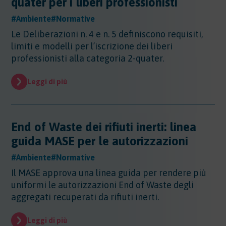
quater per i liberi professionisti
Sicurezza - Rischio cancerogeno/mutageno
Sostanze - GHS/CLP/REACH
Regioni - Molise
Trasporti
Sicurezza - Stress Lavoro-Correlato
#Ambiente
#Normative
Regioni - Piemonte
Sicurezza - Seveso
Le Deliberazioni n. 4 e n. 5 definiscono requisiti,
Regioni - Puglia
Sicurezza - Prevenzione incendi
limiti e modelli per l’iscrizione dei liberi
Regioni - Sardegna
Sicurezza - Rumore
professionisti alla categoria 2-quater.
Regioni - Sicilia
Sicurezza - Radiazioni ottiche
Regioni - Toscana
Sicurezza - Covid 19
Leggi di più
Regioni - Trentino Alto Adige
Regioni - Umbria
Regioni - Valle DAosta
Regioni - Veneto
End of Waste dei rifiuti inerti: linea
guida MASE per le autorizzazioni
#Ambiente
#Normative
Il MASE approva una linea guida per rendere più
uniformi le autorizzazioni End of Waste degli
aggregati recuperati da rifiuti inerti.
Leggi di più