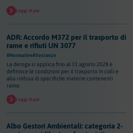
Evidenza
Leggi di più
Evidenza
Normative
Normative
Notizie
ADR: Accordo M372 per il trasporto di
rame e rifiuti UN 3077
Notizie
Regioni
#Normative
#Sostanze
Regioni
La deroga si applica fino al 31 agosto 2028 e
Sentenze
Regioni - Abruzzo
definisce le condizioni per il trasporto in colli e
Regioni - Basilicata
Sentenze
alla rinfusa di specifiche materie contenenti
Regioni - Calabria
Sicurezza
rame.
Regioni - Campania
Sicurezza
Regioni - Emilia Romagna
Sostanze
Leggi di più
Sicurezza - Apparecchi Sollevamento
Regioni - Friuli Venezia Giulia
Sicurezza - PED
Sostanze
Regioni - Lazio
Sicurezza - DPI
Sostenibilita
Sostanze - Pericolose
Regioni - Liguria
Sicurezza - Macchine
Sostanze - Trasporto Merci
Albo Gestori Ambientali: categoria 2-
Regioni - Lombardia
Sostenibilità
Sicurezza - Rischio chimico
Sostanze - Schede di Sicurezza
Trasporti
Regioni - Marche