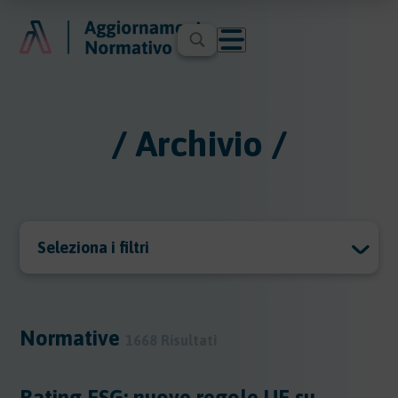
/ Archivio /
Seleziona i filtri
Archivio
Archivio
Normative
1668 Risultati
Argomenti
Rating ESG: nuove regole UE su