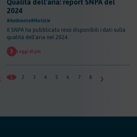
Qualità dell'aria: report SNPA del
2024
#Ambiente
#Notizie
Il SNPA ha pubblicato reso disponibili i dati sulla
qualità dell'aria nel 2024.
Leggi di più
1
2
3
4
5
6
7
8
9
10
11
1