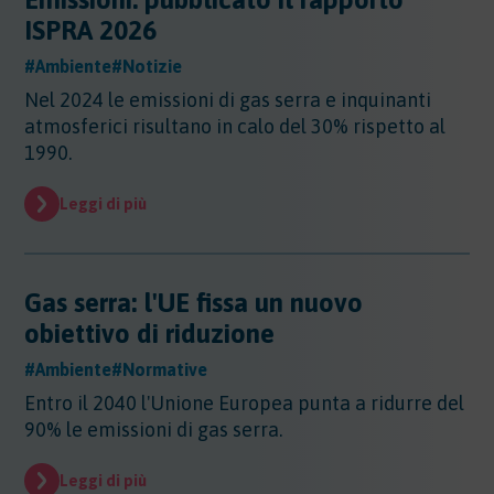
Altri Settori
ISPRA 2026
Altri Settori
#Ambiente
#Notizie
Ambiente
Altri Settori - Beni culturali
Nel 2024 le emissioni di gas serra e inquinanti
Altri Settori - Formazione
Ambiente
atmosferici risultano in calo del 30% rispetto al
Altri Settori - Giurisprudenza
Approfondimenti
Ambiente - Acque
1990.
Altri Settori - Territorio
Ambiente - Aria
Approfondimenti
Altri Settori - Salute
Ambiente - Suolo
Certificazioni
Leggi di più
Altri Settori - Sanità
Ambiente - Inquinamento Luminoso
Certificazioni
Altri Settori - Urbanistica
Ambiente - IPPC/AIA
Contributi
Certificazioni - EMAS
Ambiente - VIA/VINCA/VAS
Certificazioni - Ecolabel/LCA
Gas serra: l'UE fissa un nuovo
Contributi
Ambiente - Rifiuti/SISTRI/RAEE
Certificazioni - Qualità
Documenti
obiettivo di riduzione
Ambiente - Inquinamento Elettromagnetico
Certificazioni - Sicurezza
Ambiente - Inquinamento Acustico
Documenti
#Ambiente
#Normative
Certificazioni - CSR
Edilizia
Ambiente - Autorizzazione Unica Ambientale
Entro il 2040 l'Unione Europea punta a ridurre del
AUA
Edilizia
90% le emissioni di gas serra.
Ambiente - Rifiuti/RENTRI
Energia
Energia
Leggi di più