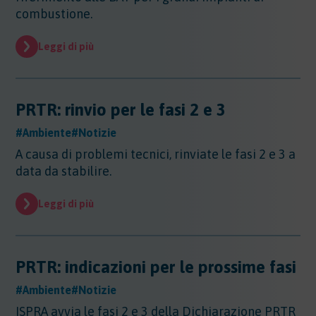
Sicurezza - Rischio cancerogeno/mutageno
Sostanze - GHS/CLP/REACH
combustione.
Regioni - Molise
Trasporti
Sicurezza - Stress Lavoro-Correlato
Regioni - Piemonte
Sicurezza - Seveso
Leggi di più
Regioni - Puglia
Sicurezza - Prevenzione incendi
Regioni - Sardegna
Sicurezza - Rumore
Regioni - Sicilia
Sicurezza - Radiazioni ottiche
Regioni - Toscana
PRTR: rinvio per le fasi 2 e 3
Sicurezza - Covid 19
Regioni - Trentino Alto Adige
#Ambiente
Regioni - Umbria
#Notizie
Regioni - Valle DAosta
A causa di problemi tecnici, rinviate le fasi 2 e 3 a
Regioni - Veneto
data da stabilire.
Leggi di più
PRTR: indicazioni per le prossime fasi
#Ambiente
#Notizie
ISPRA avvia le fasi 2 e 3 della Dichiarazione PRTR