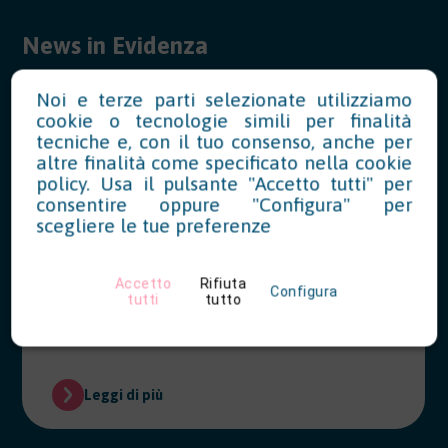
News in Evidenza
Noi e terze parti selezionate utilizziamo
cookie o tecnologie simili per finalità
Modello OT23 2027: riduzione del
tecniche e, con il tuo consenso, anche per
tasso INAIL per prevenzione
altre finalità come specificato nella
cookie
policy
. Usa il pulsante "Accetto tutti" per
07/28/2026
consentire oppure "Configura" per
scegliere le tue preferenze
Le aziende che hanno realizzato
interventi migliorativi nel 2026 possono
richiedere la riduzione del tasso INAIL
Accetto
Rifiuta
Configura
tutti
tutto
entro il 28 febbraio 2027.
Leggi di più