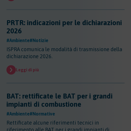
Evidenza
Evidenza
Normative
PRTR: indicazioni per le dichiarazioni
Normative
2026
Notizie
#Ambiente
#Notizie
Notizie
ISPRA comunica le modalità di trasmissione della
Regioni
dichiarazione 2026.
Regioni
Sentenze
Regioni - Abruzzo
Leggi di più
Regioni - Basilicata
Sentenze
Regioni - Calabria
Sicurezza
Regioni - Campania
Sicurezza
BAT: rettificate le BAT per i grandi
Regioni - Emilia Romagna
Sostanze
Sicurezza - Apparecchi Sollevamento
Regioni - Friuli Venezia Giulia
impianti di combustione
Sicurezza - PED
Sostanze
Regioni - Lazio
Sicurezza - DPI
Sostenibilita
#Ambiente
#Normative
Sostanze - Pericolose
Regioni - Liguria
Sicurezza - Macchine
Sostanze - Trasporto Merci
Rettificate alcune riferimenti tecnici in
Regioni - Lombardia
Sostenibilità
Sicurezza - Rischio chimico
Sostanze - Schede di Sicurezza
Trasporti
riferimento alle BAT per i grandi impianti di
Regioni - Marche