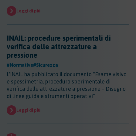
Sicurezza - Rischio cancerogeno/mutageno
Sostanze - GHS/CLP/REACH
Regioni - Molise
Trasporti
Sicurezza - Stress Lavoro-Correlato
Leggi di più
Regioni - Piemonte
Sicurezza - Seveso
Regioni - Puglia
Sicurezza - Prevenzione incendi
Regioni - Sardegna
Sicurezza - Rumore
Regioni - Sicilia
INAIL: procedure sperimentali di
Sicurezza - Radiazioni ottiche
Regioni - Toscana
verifica delle attrezzature a
Sicurezza - Covid 19
Regioni - Trentino Alto Adige
pressione
Regioni - Umbria
Regioni - Valle DAosta
#Normative
#Sicurezza
Regioni - Veneto
L'INAIL ha pubblicato il documento "Esame visivo
e spessimetria, procedura sperimentale di
verifica delle attrezzature a pressione – Disegno
di linee guida e strumenti operativi"
Leggi di più
1