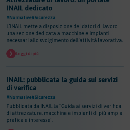
Altri Settori
INAIL dedicato
Altri Settori
#Normative
#Sicurezza
Ambiente
Altri Settori - Beni culturali
L’INAIL mette a disposizione dei datori di lavoro
Altri Settori - Formazione
Ambiente
una sezione dedicata a macchine e impianti
Altri Settori - Giurisprudenza
Approfondimenti
Ambiente - Acque
necessari allo svolgimento dell’attività lavorativa.
Altri Settori - Territorio
Ambiente - Aria
Approfondimenti
Altri Settori - Salute
Ambiente - Suolo
Certificazioni
Leggi di più
Altri Settori - Sanità
Ambiente - Inquinamento Luminoso
Certificazioni
Altri Settori - Urbanistica
Ambiente - IPPC/AIA
Contributi
Certificazioni - EMAS
Ambiente - VIA/VINCA/VAS
Certificazioni - Ecolabel/LCA
INAIL: pubblicata la guida sui servizi
Contributi
Ambiente - Rifiuti/SISTRI/RAEE
Certificazioni - Qualità
Documenti
di verifica
Ambiente - Inquinamento Elettromagnetico
Certificazioni - Sicurezza
Ambiente - Inquinamento Acustico
Documenti
#Normative
#Sicurezza
Certificazioni - CSR
Edilizia
Ambiente - Autorizzazione Unica Ambientale
Pubblicata da INAIL la “Guida ai servizi di verifica
AUA
Edilizia
di attrezzature, macchine e impianti di più ampia
Ambiente - Rifiuti/RENTRI
Energia
pratica e interesse”.
Energia