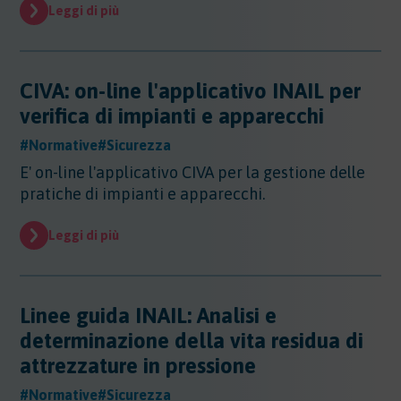
Evidenza
Leggi di più
Evidenza
Normative
Normative
CIVA: on-line l'applicativo INAIL per
Notizie
verifica di impianti e apparecchi
Notizie
#Normative
#Sicurezza
Regioni
E' on-line l'applicativo CIVA per la gestione delle
Regioni
pratiche di impianti e apparecchi.
Sentenze
Regioni - Abruzzo
Regioni - Basilicata
Sentenze
Leggi di più
Regioni - Calabria
Sicurezza
Regioni - Campania
Sicurezza
Regioni - Emilia Romagna
Sostanze
Sicurezza - Apparecchi Sollevamento
Linee guida INAIL: Analisi e
Regioni - Friuli Venezia Giulia
Sicurezza - PED
Sostanze
Regioni - Lazio
determinazione della vita residua di
Sicurezza - DPI
Sostenibilita
Sostanze - Pericolose
Regioni - Liguria
attrezzature in pressione
Sicurezza - Macchine
Sostanze - Trasporto Merci
Regioni - Lombardia
Sostenibilità
Sicurezza - Rischio chimico
Sostanze - Schede di Sicurezza
Trasporti
#Normative
#Sicurezza
Regioni - Marche