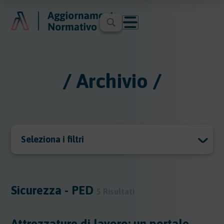
/ Archivio /
Seleziona i filtri
Archivio
Archivio
Sicurezza - PED
5 Risultati
Argomenti
Attrezzature di lavoro: un portale