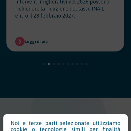
interventi migliorativi nel 2026 possono
richiedere la riduzione del tasso INAIL
entro il 28 febbraio 2027.
Leggi di più
Noi e terze parti selezionate utilizziamo
cookie o tecnologie simili per finalità