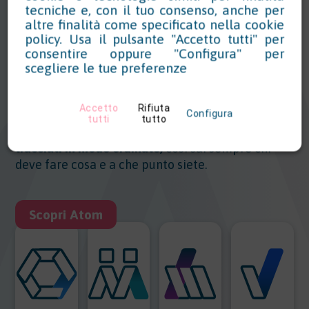
ATOM, la piattaforma HSE
tecniche e, con il tuo consenso, anche per
cloud per obblighi e
altre finalità come specificato nella
cookie
policy
. Usa il pulsante "Accetto tutti" per
scadenze
consentire oppure "Configura" per
scegliere le tue preferenze
Ogni area HSE ha il suo modulo:
in ATOM imposti
gli
obblighi legislativi, assegni i compiti e
Accetto
Rifiuta
monitori le scadenze
in tempo reale.
Configura
tutti
tutto
Tutte le attività, i ruoli e i documenti
sono
tracciati in modo ordinato,
così sai sempre chi
deve fare cosa e a che punto siete.
Scopri Atom