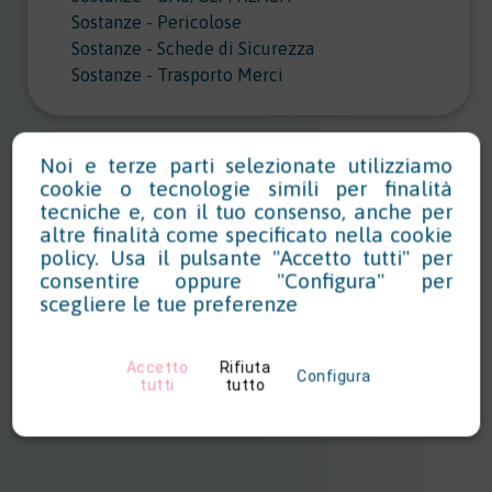
Sostanze - Pericolose
Sostanze - Schede di Sicurezza
Sostanze - Trasporto Merci
Noi e terze parti selezionate utilizziamo
Sostenibilita
cookie o tecnologie simili per finalità
tecniche e, con il tuo consenso, anche per
Sostenibilità
altre finalità come specificato nella
cookie
policy
. Usa il pulsante "Accetto tutti" per
consentire oppure "Configura" per
scegliere le tue preferenze
Trasporti
Trasporti
Accetto
Rifiuta
Configura
tutti
tutto