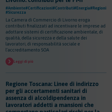
Altri Settori
#Ambiente
#Certificazioni
#Contributi
#Energia
#Regioni
#Sicurezza
Altri Settori
Ambiente
La Camera di Commercio di Livorno eroga
Altri Settori - Beni culturali
contributi finalizzati ad incentivare le imprese ad
Altri Settori - Formazione
Ambiente
adottare sistemi di certificazione ambientale, di
Altri Settori - Giurisprudenza
Approfondimenti
Ambiente - Acque
qualità, della sicurezza e della salute dei
Altri Settori - Territorio
Ambiente - Aria
Approfondimenti
lavoratori, di responsabilità sociale e
Altri Settori - Salute
Ambiente - Suolo
Certificazioni
l’accreditamento SOA
Altri Settori - Sanità
Ambiente - Inquinamento Luminoso
Certificazioni
Altri Settori - Urbanistica
Ambiente - IPPC/AIA
Contributi
Certificazioni - EMAS
Leggi di più
Ambiente - VIA/VINCA/VAS
Certificazioni - Ecolabel/LCA
Contributi
Ambiente - Rifiuti/SISTRI/RAEE
Certificazioni - Qualità
Documenti
Ambiente - Inquinamento Elettromagnetico
Certificazioni - Sicurezza
Ambiente - Inquinamento Acustico
Documenti
Regione Toscana: Linee di indirizzo
Certificazioni - CSR
Edilizia
Ambiente - Autorizzazione Unica Ambientale
per gli accertamenti sanitari di
AUA
Edilizia
assenza di alcoldipendenza in
Ambiente - Rifiuti/RENTRI
Energia
lavoratori addetti a mansioni che
Energia
comportano particolari rischi per la