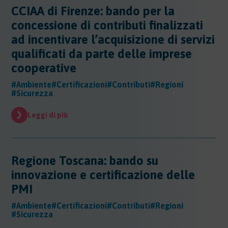
Sicurezza - Rischio cancerogeno/mutageno
Sostanze - GHS/CLP/REACH
CCIAA di Firenze: bando per la
Regioni - Molise
Trasporti
Sicurezza - Stress Lavoro-Correlato
Regioni - Piemonte
concessione di contributi finalizzati
Sicurezza - Seveso
Regioni - Puglia
ad incentivare l’acquisizione di servizi
Sicurezza - Prevenzione incendi
Regioni - Sardegna
qualificati da parte delle imprese
Sicurezza - Rumore
Regioni - Sicilia
Sicurezza - Radiazioni ottiche
cooperative
Regioni - Toscana
Sicurezza - Covid 19
Regioni - Trentino Alto Adige
#Ambiente
#Certificazioni
#Contributi
#Regioni
#Sicurezza
Regioni - Umbria
Regioni - Valle DAosta
Leggi di più
Regioni - Veneto
Regione Toscana: bando su
innovazione e certificazione delle
PMI
#Ambiente
#Certificazioni
#Contributi
#Regioni
#Sicurezza