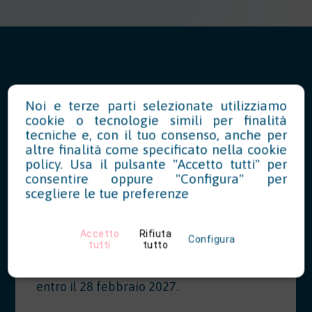
News in Evidenza
Noi e terze parti selezionate utilizziamo
cookie o tecnologie simili per finalità
tecniche e, con il tuo consenso, anche per
altre finalità come specificato nella
cookie
Modello OT23 2027: riduzione del
policy
. Usa il pulsante "Accetto tutti" per
consentire oppure "Configura" per
tasso INAIL per prevenzione
scegliere le tue preferenze
07/28/2026
Accetto
Rifiuta
Le aziende che hanno realizzato
Configura
tutti
tutto
interventi migliorativi nel 2026 possono
richiedere la riduzione del tasso INAIL
entro il 28 febbraio 2027.