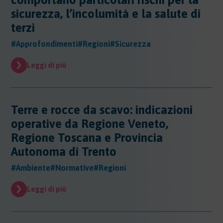
Evidenza
sicurezza, l’incolumità e la salute di
Evidenza
terzi
Normative
#Approfondimenti
#Regioni
#Sicurezza
Normative
Notizie
Leggi di più
Notizie
Regioni
Regioni
Terre e rocce da scavo: indicazioni
Sentenze
Regioni - Abruzzo
operative da Regione Veneto,
Regioni - Basilicata
Sentenze
Regione Toscana e Provincia
Regioni - Calabria
Sicurezza
Autonoma di Trento
Regioni - Campania
Sicurezza
Regioni - Emilia Romagna
Sostanze
Sicurezza - Apparecchi Sollevamento
#Ambiente
#Normative
#Regioni
Regioni - Friuli Venezia Giulia
Sicurezza - PED
Sostanze
Regioni - Lazio
Leggi di più
Sicurezza - DPI
Sostenibilita
Sostanze - Pericolose
Regioni - Liguria
Sicurezza - Macchine
Sostanze - Trasporto Merci
Regioni - Lombardia
Sostenibilità
Sicurezza - Rischio chimico
Sostanze - Schede di Sicurezza
Trasporti
Regioni - Marche