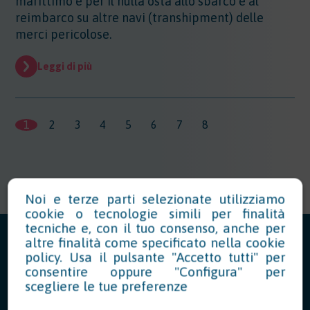
marittimo e per il nulla osta allo sbarco e al
reimbarco su altre navi (transhipment) delle
merci pericolose.
Leggi di più
1
2
3
4
5
6
7
8
Noi e terze parti selezionate utilizziamo
cookie o tecnologie simili per finalità
tecniche e, con il tuo consenso, anche per
altre finalità come specificato nella
cookie
policy
. Usa il pulsante "Accetto tutti" per
consentire oppure "Configura" per
scegliere le tue preferenze
News in Evidenza