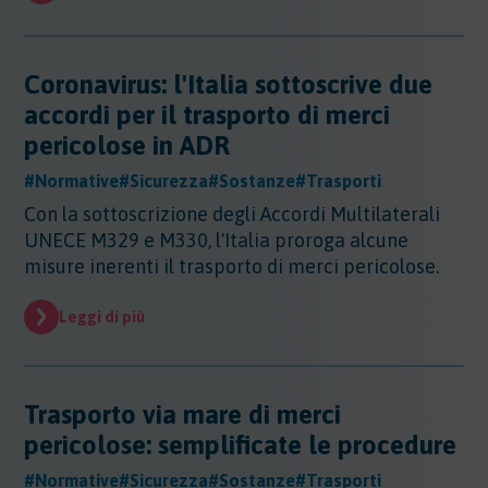
Evidenza
Evidenza
Normative
Coronavirus: l'Italia sottoscrive due
Normative
accordi per il trasporto di merci
Notizie
pericolose in ADR
Notizie
#Normative
#Sicurezza
#Sostanze
#Trasporti
Regioni
Con la sottoscrizione degli Accordi Multilaterali
Regioni
UNECE M329 e M330, l'Italia proroga alcune
Sentenze
Regioni - Abruzzo
misure inerenti il trasporto di merci pericolose.
Regioni - Basilicata
Sentenze
Regioni - Calabria
Sicurezza
Leggi di più
Regioni - Campania
Sicurezza
Regioni - Emilia Romagna
Sostanze
Sicurezza - Apparecchi Sollevamento
Regioni - Friuli Venezia Giulia
Sicurezza - PED
Sostanze
Regioni - Lazio
Trasporto via mare di merci
Sicurezza - DPI
Sostenibilita
Sostanze - Pericolose
Regioni - Liguria
pericolose: semplificate le procedure
Sicurezza - Macchine
Sostanze - Trasporto Merci
Regioni - Lombardia
Sostenibilità
Sicurezza - Rischio chimico
Sostanze - Schede di Sicurezza
Trasporti
#Normative
#Sicurezza
#Sostanze
#Trasporti
Regioni - Marche