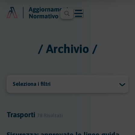
/ Archivio /
Seleziona i filtri
Archivio
Archivio
Trasporti
78 Risultati
Argomenti
Sicurezza: approvate le linee guida