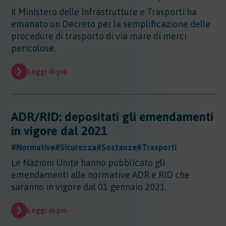
Sicurezza - Rischio cancerogeno/mutageno
Sostanze - GHS/CLP/REACH
Regioni - Molise
Il Ministero delle Infrastrutture e Trasporti ha
Trasporti
Sicurezza - Stress Lavoro-Correlato
Regioni - Piemonte
emanato un Decreto per la semplificazione delle
Sicurezza - Seveso
Regioni - Puglia
procedure di trasporto di via mare di merci
Sicurezza - Prevenzione incendi
Regioni - Sardegna
pericolose.
Sicurezza - Rumore
Regioni - Sicilia
Sicurezza - Radiazioni ottiche
Regioni - Toscana
Leggi di più
Sicurezza - Covid 19
Regioni - Trentino Alto Adige
Regioni - Umbria
Regioni - Valle DAosta
ADR/RID: depositati gli emendamenti
Regioni - Veneto
in vigore dal 2021
#Normative
#Sicurezza
#Sostanze
#Trasporti
Le Nazioni Unite hanno pubblicato gli
emendamenti alle normative ADR e RID che
saranno in vigore dal 01 gennaio 2021.
Leggi di più