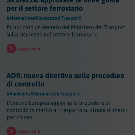
Altri Settori
per il settore ferroviario
Altri Settori
#Normative
#Sicurezza
#Trasporti
Ambiente
Altri Settori - Beni culturali
Pubblicato un decreto del Ministero dei Trasporti
Altri Settori - Formazione
Ambiente
sulla sicurezza nel settore ferroviario.
Altri Settori - Giurisprudenza
Approfondimenti
Ambiente - Acque
Altri Settori - Territorio
Ambiente - Aria
Leggi di più
Approfondimenti
Altri Settori - Salute
Ambiente - Suolo
Certificazioni
Altri Settori - Sanità
Ambiente - Inquinamento Luminoso
Certificazioni
Altri Settori - Urbanistica
Ambiente - IPPC/AIA
Contributi
Certificazioni - EMAS
ADR: nuova direttiva sulle procedure
Ambiente - VIA/VINCA/VAS
Certificazioni - Ecolabel/LCA
di controllo
Contributi
Ambiente - Rifiuti/SISTRI/RAEE
Certificazioni - Qualità
Documenti
Ambiente - Inquinamento Elettromagnetico
#Ambiente
#Normative
#Trasporti
Certificazioni - Sicurezza
Ambiente - Inquinamento Acustico
Documenti
L'Unione Europea aggiorna le procedure di
Certificazioni - CSR
Edilizia
Ambiente - Autorizzazione Unica Ambientale
controllo in merito al trasporto su strada di merci
AUA
Edilizia
pericolose.
Ambiente - Rifiuti/RENTRI
Energia
Energia
Leggi di più