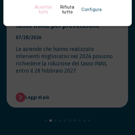
Accetto
Rifiuta
Configura
tutti
tutto
Modello OT23 2027: riduzione del
tasso INAIL per prevenzione
07/28/2026
Le aziende che hanno realizzato
interventi migliorativi nel 2026 possono
richiedere la riduzione del tasso INAIL
entro il 28 febbraio 2027.
Leggi di più