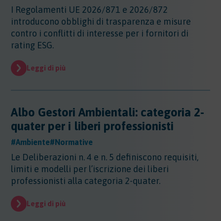
Sicurezza - Rischio cancerogeno/mutageno
Sostanze - GHS/CLP/REACH
I Regolamenti UE 2026/871 e 2026/872
Regioni - Molise
Trasporti
Sicurezza - Stress Lavoro-Correlato
introducono obblighi di trasparenza e misure
Regioni - Piemonte
Sicurezza - Seveso
contro i conflitti di interesse per i fornitori di
Regioni - Puglia
Sicurezza - Prevenzione incendi
rating ESG.
Regioni - Sardegna
Sicurezza - Rumore
Regioni - Sicilia
Sicurezza - Radiazioni ottiche
Leggi di più
Regioni - Toscana
Sicurezza - Covid 19
Regioni - Trentino Alto Adige
Regioni - Umbria
Regioni - Valle DAosta
Albo Gestori Ambientali: categoria 2-
Regioni - Veneto
quater per i liberi professionisti
#Ambiente
#Normative
Le Deliberazioni n. 4 e n. 5 definiscono requisiti,
limiti e modelli per l’iscrizione dei liberi
professionisti alla categoria 2-quater.
Leggi di più