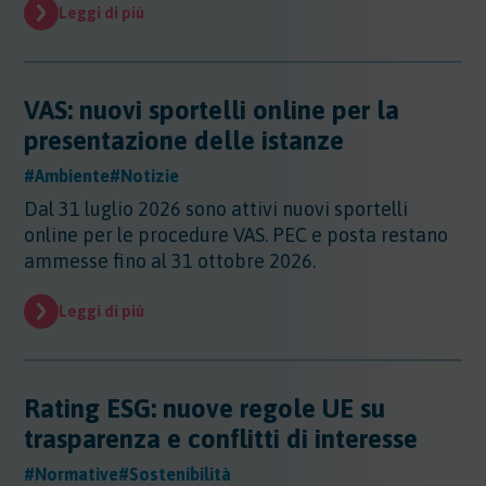
Evidenza
Leggi di più
Evidenza
Normative
Normative
VAS: nuovi sportelli online per la
Notizie
presentazione delle istanze
Notizie
#Ambiente
#Notizie
Regioni
Dal 31 luglio 2026 sono attivi nuovi sportelli
Regioni
online per le procedure VAS. PEC e posta restano
Sentenze
Regioni - Abruzzo
ammesse fino al 31 ottobre 2026.
Regioni - Basilicata
Sentenze
Regioni - Calabria
Sicurezza
Leggi di più
Regioni - Campania
Sicurezza
Regioni - Emilia Romagna
Sostanze
Sicurezza - Apparecchi Sollevamento
Regioni - Friuli Venezia Giulia
Sicurezza - PED
Sostanze
Rating ESG: nuove regole UE su
Regioni - Lazio
Sicurezza - DPI
Sostenibilita
Sostanze - Pericolose
Regioni - Liguria
trasparenza e conflitti di interesse
Sicurezza - Macchine
Sostanze - Trasporto Merci
Regioni - Lombardia
Sostenibilità
Sicurezza - Rischio chimico
#Normative
#Sostenibilità
Sostanze - Schede di Sicurezza
Trasporti
Regioni - Marche