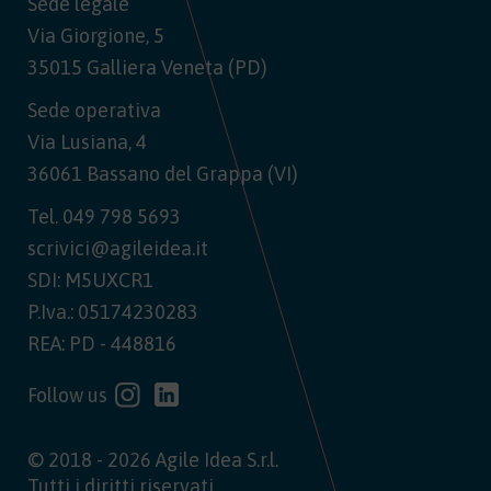
Sede legale
Via Giorgione, 5
35015 Galliera Veneta (PD)
Sede operativa
Via Lusiana, 4
36061 Bassano del Grappa (VI)
Tel.
049 798 5693
scrivici@agileidea.it
SDI: M5UXCR1
P.Iva.: 05174230283
REA: PD - 448816
Follow us
© 2018 - 2026 Agile Idea S.r.l.
Tutti i diritti riservati