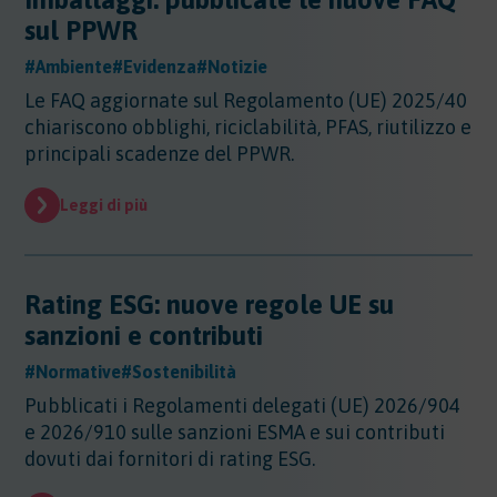
Altri Settori
sul PPWR
Altri Settori
#Ambiente
#Evidenza
#Notizie
Ambiente
Altri Settori - Beni culturali
Le FAQ aggiornate sul Regolamento (UE) 2025/40
Altri Settori - Formazione
Ambiente
chiariscono obblighi, riciclabilità, PFAS, riutilizzo e
Altri Settori - Giurisprudenza
Approfondimenti
Ambiente - Acque
principali scadenze del PPWR.
Altri Settori - Territorio
Ambiente - Aria
Approfondimenti
Altri Settori - Salute
Ambiente - Suolo
Certificazioni
Leggi di più
Altri Settori - Sanità
Ambiente - Inquinamento Luminoso
Certificazioni
Altri Settori - Urbanistica
Ambiente - IPPC/AIA
Contributi
Certificazioni - EMAS
Ambiente - VIA/VINCA/VAS
Certificazioni - Ecolabel/LCA
Rating ESG: nuove regole UE su
Contributi
Ambiente - Rifiuti/SISTRI/RAEE
Certificazioni - Qualità
Documenti
sanzioni e contributi
Ambiente - Inquinamento Elettromagnetico
Certificazioni - Sicurezza
Ambiente - Inquinamento Acustico
Documenti
#Normative
#Sostenibilità
Certificazioni - CSR
Edilizia
Ambiente - Autorizzazione Unica Ambientale
Pubblicati i Regolamenti delegati (UE) 2026/904
AUA
Edilizia
e 2026/910 sulle sanzioni ESMA e sui contributi
Ambiente - Rifiuti/RENTRI
Energia
dovuti dai fornitori di rating ESG.
Energia