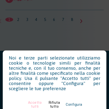
1
2
3
4
5
6
7
8
9
10
11
1
Noi e terze parti selezionate utilizziamo
cookie o tecnologie simili per finalità
tecniche e, con il tuo consenso, anche per
altre finalità come specificato nella
cookie
News in Evidenza
policy
. Usa il pulsante "Accetto tutti" per
consentire oppure "Configura" per
scegliere le tue preferenze
Modello OT23 2027: riduzione del
Accetto
Rifiuta
tasso INAIL per prevenzione
Configura
tutti
tutto