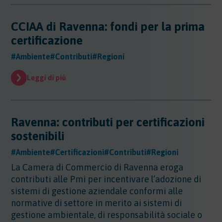
Sicurezza - Rischio cancerogeno/mutageno
Sostanze - GHS/CLP/REACH
Regioni - Molise
Trasporti
Sicurezza - Stress Lavoro-Correlato
Regioni - Piemonte
CCIAA di Ravenna: fondi per la prima
Sicurezza - Seveso
Regioni - Puglia
certificazione
Sicurezza - Prevenzione incendi
Regioni - Sardegna
Sicurezza - Rumore
#Ambiente
#Contributi
#Regioni
Regioni - Sicilia
Sicurezza - Radiazioni ottiche
Regioni - Toscana
Sicurezza - Covid 19
Leggi di più
Regioni - Trentino Alto Adige
Regioni - Umbria
Regioni - Valle DAosta
Regioni - Veneto
Ravenna: contributi per certificazioni
sostenibili
#Ambiente
#Certificazioni
#Contributi
#Regioni
La Camera di Commercio di Ravenna eroga
contributi alle Pmi per incentivare l’adozione di
sistemi di gestione aziendale conformi alle
normative di settore in merito ai sistemi di
gestione ambientale, di responsabilità sociale o