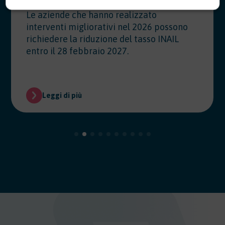
Le aziende che hanno realizzato
interventi migliorativi nel 2026 possono
richiedere la riduzione del tasso INAIL
entro il 28 febbraio 2027.
Leggi di più