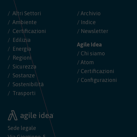
Altri Settori
/ Archivio
Ambiente
/ Indice
Certificazioni
/ Newsletter
Edilizia
Agile Idea
Energia
/ Chi siamo
Regioni
/ Atom
Sicurezza
/ Certificazioni
Sostanze
/ Configurazioni
Sostenibilità
Trasporti
Sede legale
Via Giorgione, 5