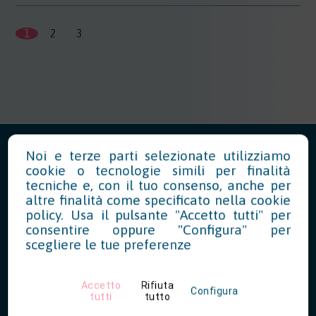
1
2
3
Noi e terze parti selezionate utilizziamo
cookie o tecnologie simili per finalità
tecniche e, con il tuo consenso, anche per
altre finalità come specificato nella
cookie
News in Evidenza
policy
. Usa il pulsante "Accetto tutti" per
consentire oppure "Configura" per
scegliere le tue preferenze
Modello OT23 2027: riduzione del
tasso INAIL per prevenzione
Accetto
Rifiuta
Configura
tutti
tutto
07/28/2026