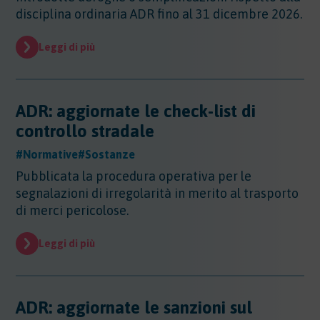
Sicurezza - Rischio cancerogeno/mutageno
Sostanze - GHS/CLP/REACH
disciplina ordinaria ADR fino al 31 dicembre 2026.
Regioni - Molise
Trasporti
Sicurezza - Stress Lavoro-Correlato
Regioni - Piemonte
Sicurezza - Seveso
Leggi di più
Regioni - Puglia
Sicurezza - Prevenzione incendi
Regioni - Sardegna
Sicurezza - Rumore
Regioni - Sicilia
Sicurezza - Radiazioni ottiche
Regioni - Toscana
ADR: aggiornate le check-list di
Sicurezza - Covid 19
Regioni - Trentino Alto Adige
controllo stradale
Regioni - Umbria
Regioni - Valle DAosta
#Normative
#Sostanze
Regioni - Veneto
Pubblicata la procedura operativa per le
segnalazioni di irregolarità in merito al trasporto
di merci pericolose.
Leggi di più
ADR: aggiornate le sanzioni sul