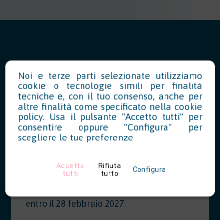
News in Evidenza
Noi e terze parti selezionate utilizziamo
cookie o tecnologie simili per finalità
tecniche e, con il tuo consenso, anche per
altre finalità come specificato nella
cookie
policy
Modello OT23 2027: riduzione del
. Usa il pulsante "Accetto tutti" per
consentire oppure "Configura" per
tasso INAIL per prevenzione
scegliere le tue preferenze
07/28/2026
Accetto
Rifiuta
Le aziende che hanno realizzato
Configura
tutti
tutto
interventi migliorativi nel 2026 possono
richiedere la riduzione del tasso INAIL
entro il 28 febbraio 2027.