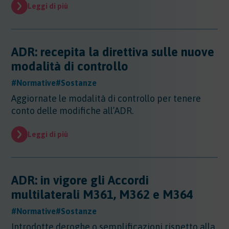
Evidenza
Leggi di più
Evidenza
Normative
Normative
ADR: recepita la direttiva sulle nuove
Notizie
modalità di controllo
Notizie
#Normative
#Sostanze
Regioni
Aggiornate le modalità di controllo per tenere
Regioni
conto delle modifiche all’ADR.
Sentenze
Regioni - Abruzzo
Regioni - Basilicata
Sentenze
Leggi di più
Regioni - Calabria
Sicurezza
Regioni - Campania
Sicurezza
Regioni - Emilia Romagna
Sostanze
Sicurezza - Apparecchi Sollevamento
ADR: in vigore gli Accordi
Regioni - Friuli Venezia Giulia
Sicurezza - PED
Sostanze
Regioni - Lazio
multilaterali M361, M362 e M364
Sicurezza - DPI
Sostenibilita
Sostanze - Pericolose
Regioni - Liguria
Sicurezza - Macchine
#Normative
#Sostanze
Sostanze - Trasporto Merci
Regioni - Lombardia
Sostenibilità
Sicurezza - Rischio chimico
Sostanze - Schede di Sicurezza
Trasporti
Introdotte deroghe o semplificazioni rispetto alla
Regioni - Marche