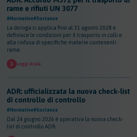
Altri Settori
rame e rifiuti UN 3077
Altri Settori
#Normative
#Sostanze
Ambiente
Altri Settori - Beni culturali
La deroga si applica fino al 31 agosto 2028 e
Altri Settori - Formazione
Ambiente
definisce le condizioni per il trasporto in colli e
Altri Settori - Giurisprudenza
Approfondimenti
Ambiente - Acque
alla rinfusa di specifiche materie contenenti
Altri Settori - Territorio
Ambiente - Aria
rame.
Approfondimenti
Altri Settori - Salute
Ambiente - Suolo
Certificazioni
Altri Settori - Sanità
Ambiente - Inquinamento Luminoso
Leggi di più
Certificazioni
Altri Settori - Urbanistica
Ambiente - IPPC/AIA
Contributi
Certificazioni - EMAS
Ambiente - VIA/VINCA/VAS
Certificazioni - Ecolabel/LCA
Contributi
Ambiente - Rifiuti/SISTRI/RAEE
Certificazioni - Qualità
Documenti
ADR: ufficializzata la nuova check-list
Ambiente - Inquinamento Elettromagnetico
Certificazioni - Sicurezza
di controllo di controllo
Ambiente - Inquinamento Acustico
Documenti
Certificazioni - CSR
Edilizia
Ambiente - Autorizzazione Unica Ambientale
#Normative
#Sostanze
AUA
Edilizia
Dal 24 giugno 2026 è operativa la nuova check-
Ambiente - Rifiuti/RENTRI
Energia
list di controllo ADR.
Energia