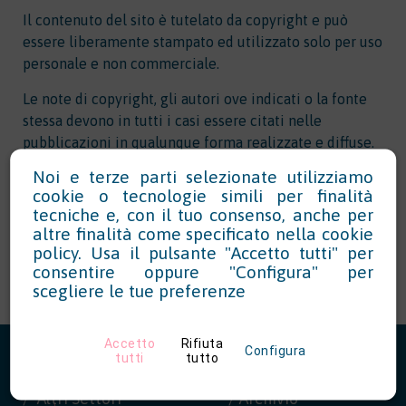
Il contenuto del sito è tutelato da copyright e può
essere liberamente stampato ed utilizzato solo per uso
personale e non commerciale.
Le note di copyright, gli autori ove indicati o la fonte
stessa devono in tutti i casi essere citati nelle
pubblicazioni in qualunque forma realizzate e diffuse.
Noi e terze parti selezionate utilizziamo
Tutti i diritti riservati
cookie o tecnologie simili per finalità
tecniche e, con il tuo consenso, anche per
altre finalità come specificato nella
cookie
policy
. Usa il pulsante "Accetto tutti" per
consentire oppure "Configura" per
scegliere le tue preferenze
Accetto
Rifiuta
Configura
tutti
tutto
Altri Settori
/ Archivio