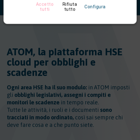
Accetto
Rifiuta
Configura
tutti
tutto
ATOM, la piattaforma HSE
cloud per obblighi e
scadenze
Ogni area HSE ha il suo modulo:
in ATOM imposti
gli
obblighi legislativi, assegni i compiti e
monitori le scadenze
in tempo reale.
Tutte le attività, i ruoli e i documenti
sono
tracciati in modo ordinato,
così sai sempre chi
deve fare cosa e a che punto siete.