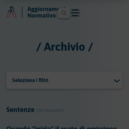
/ Archivio /
Seleziona i filtri
Archivio
Archivio
Sentenze
250 Risultati
Argomenti
Quando "inizia" il reato di emissione