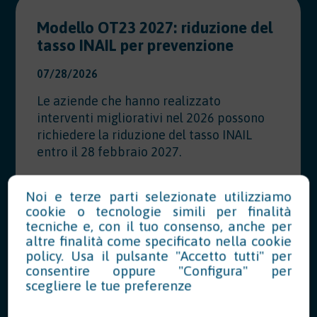
Modello OT23 2027: riduzione del
tasso INAIL per prevenzione
07/28/2026
Le aziende che hanno realizzato
interventi migliorativi nel 2026 possono
richiedere la riduzione del tasso INAIL
entro il 28 febbraio 2027.
Noi e terze parti selezionate utilizziamo
cookie o tecnologie simili per finalità
Leggi di più
tecniche e, con il tuo consenso, anche per
altre finalità come specificato nella
cookie
policy
. Usa il pulsante "Accetto tutti" per
consentire oppure "Configura" per
scegliere le tue preferenze