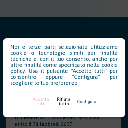
Noi e terze parti selezionate utilizziamo
News in Evidenza
cookie o tecnologie simili per finalità
tecniche e, con il tuo consenso, anche per
altre finalità come specificato nella
cookie
policy
. Usa il pulsante "Accetto tutti" per
Modello OT23 2027: riduzione del
consentire oppure "Configura" per
tasso INAIL per prevenzione
scegliere le tue preferenze
07/28/2026
Accetto
Rifiuta
Configura
Le aziende che hanno realizzato
tutti
tutto
interventi migliorativi nel 2026 possono
richiedere la riduzione del tasso INAIL
entro il 28 febbraio 2027.