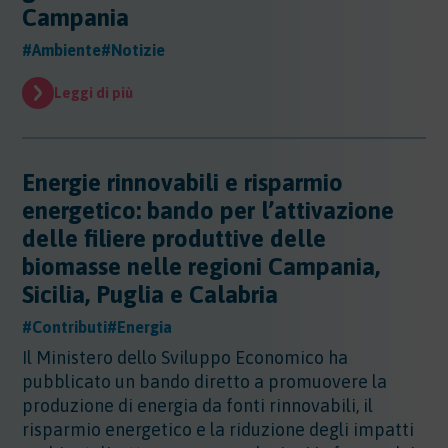
Sicurezza - Rischio cancerogeno/mutageno
Campania
Sostanze - GHS/CLP/REACH
Regioni - Molise
Trasporti
Sicurezza - Stress Lavoro-Correlato
Regioni - Piemonte
#Ambiente
#Notizie
Sicurezza - Seveso
Regioni - Puglia
Sicurezza - Prevenzione incendi
Regioni - Sardegna
Leggi di più
Sicurezza - Rumore
Regioni - Sicilia
Sicurezza - Radiazioni ottiche
Regioni - Toscana
Sicurezza - Covid 19
Regioni - Trentino Alto Adige
Energie rinnovabili e risparmio
Regioni - Umbria
energetico: bando per l’attivazione
Regioni - Valle DAosta
delle filiere produttive delle
Regioni - Veneto
biomasse nelle regioni Campania,
Sicilia, Puglia e Calabria
#Contributi
#Energia
Il Ministero dello Sviluppo Economico ha
pubblicato un bando diretto a promuovere la
produzione di energia da fonti rinnovabili, il
risparmio energetico e la riduzione degli impatti