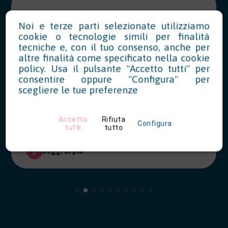
Modello OT23 2027: riduzione del
Noi e terze parti selezionate utilizziamo
tasso INAIL per prevenzione
cookie o tecnologie simili per finalità
tecniche e, con il tuo consenso, anche per
07/28/2026
altre finalità come specificato nella
cookie
policy
. Usa il pulsante "Accetto tutti" per
Le aziende che hanno realizzato
consentire oppure "Configura" per
interventi migliorativi nel 2026 possono
scegliere le tue preferenze
richiedere la riduzione del tasso INAIL
entro il 28 febbraio 2027.
Accetto
Rifiuta
Configura
tutti
tutto
Leggi di più