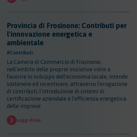
Sicurezza - Rischio cancerogeno/mutageno
Sostanze - GHS/CLP/REACH
Regioni - Molise
Trasporti
Sicurezza - Stress Lavoro-Correlato
Regioni - Piemonte
Sicurezza - Seveso
Regioni - Puglia
Provincia di Frosinone: Contributi per
Sicurezza - Prevenzione incendi
Regioni - Sardegna
Sicurezza - Rumore
l'innovazione energetica e
Regioni - Sicilia
Sicurezza - Radiazioni ottiche
ambientale
Regioni - Toscana
Sicurezza - Covid 19
Regioni - Trentino Alto Adige
#Contributi
Regioni - Umbria
La Camera di Commercio di Frosinone,
Regioni - Valle DAosta
nell’ambito delle proprie iniziative volte a
Regioni - Veneto
favorire lo sviluppo dell’economia locale, intende
sostenere ed incentivare, attraverso l’erogazione
di contributi, l’introduzione di sistemi di
certificazione aziendale e l’efficienza energetica
delle imprese
Leggi di più