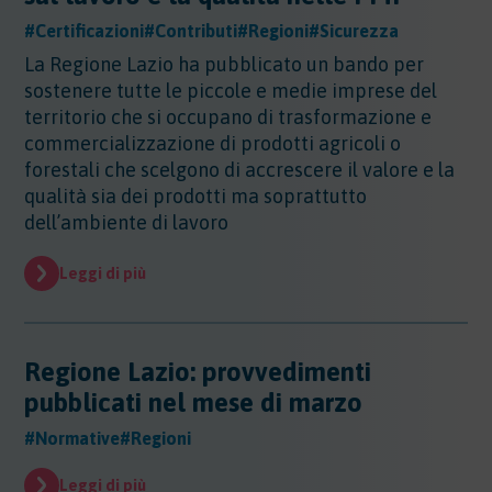
Evidenza
#Certificazioni
#Contributi
#Regioni
#Sicurezza
Evidenza
La Regione Lazio ha pubblicato un bando per
Normative
sostenere tutte le piccole e medie imprese del
Normative
territorio che si occupano di trasformazione e
Notizie
commercializzazione di prodotti agricoli o
Notizie
forestali che scelgono di accrescere il valore e la
Regioni
qualità sia dei prodotti ma soprattutto
dell’ambiente di lavoro
Regioni
Sentenze
Regioni - Abruzzo
Leggi di più
Regioni - Basilicata
Sentenze
Regioni - Calabria
Sicurezza
Regioni - Campania
Sicurezza
Regioni - Emilia Romagna
Sostanze
Regione Lazio: provvedimenti
Sicurezza - Apparecchi Sollevamento
Regioni - Friuli Venezia Giulia
Sicurezza - PED
pubblicati nel mese di marzo
Sostanze
Regioni - Lazio
Sicurezza - DPI
Sostenibilita
Sostanze - Pericolose
Regioni - Liguria
#Normative
#Regioni
Sicurezza - Macchine
Sostanze - Trasporto Merci
Regioni - Lombardia
Sostenibilità
Sicurezza - Rischio chimico
Sostanze - Schede di Sicurezza
Trasporti
Leggi di più
Regioni - Marche