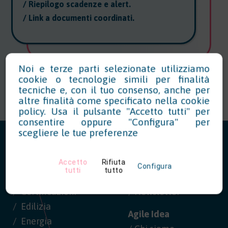
/ Riepilogo scadenze e alert.
/ Link a documenti coordinati.
Noi e terze parti selezionate utilizziamo
cookie o tecnologie simili per finalità
tecniche e, con il tuo consenso, anche per
altre finalità come specificato nella
cookie
policy
. Usa il pulsante "Accetto tutti" per
consentire oppure "Configura" per
scegliere le tue preferenze
Altri Settori
/ Archivio
Accetto
Rifiuta
Configura
tutti
tutto
Ambiente
/ Indice
Certificazioni
/ Newsletter
Edilizia
Agile Idea
Energia