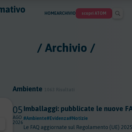
HOME
ARCHIVIO
scopri ATOM
/ Archivio /
Ambiente
1063 Risultati
05
Imballaggi: pubblicate le nuove 
AGO
#Ambiente
#Evidenza
#Notizie
2026
Le FAQ aggiornate sul Regolamento (UE) 2025/