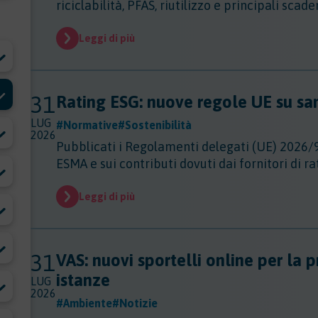
riciclabilità, PFAS, riutilizzo e principali sca
Leggi di più
31
Rating ESG: nuove regole UE su san
LUG
#Normative
#Sostenibilità
2026
Pubblicati i Regolamenti delegati (UE) 2026/
ESMA e sui contributi dovuti dai fornitori di ra
Leggi di più
31
VAS: nuovi sportelli online per la 
istanze
LUG
2026
#Ambiente
#Notizie