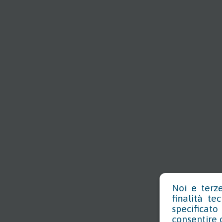
Noi e terze
finalità te
specificat
consentire 