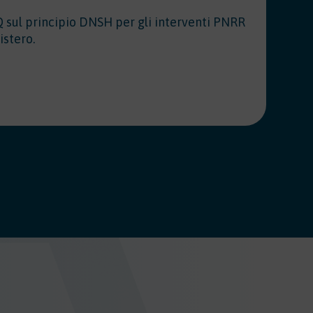
Q sul principio DNSH per gli interventi PNRR
CO
istero.
c
(