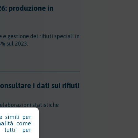
26: produzione in
e gestione dei rifiuti speciali in
,6% sul 2023.
sultare i dati sui rifiuti
 elaborazioni statistiche
entati e gestiti.
e simili per
inalità come
 tutti" per