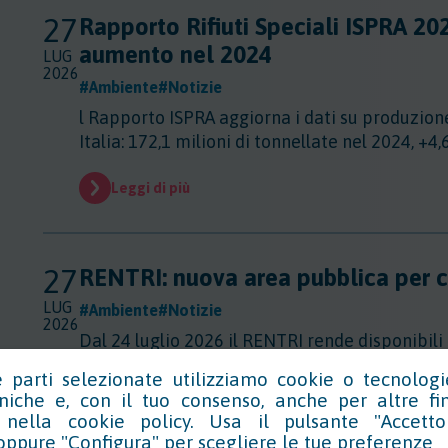
27
Rapporto Rifiuti Speciali ISPRA 20
aumento nel 2024
LUG
2026
#Ambiente
#Notizie
l Rapporto ISPRA aggiorna i dati su produzione 
Italia: 172,1 milioni di tonnellate nel 2024, +4
Leggi di più
27
RENTRI: nuova area pubblica per con
LUG
#Ambiente
#Notizie
2026
Dal 24 luglio 2026 il RENTRI rende disponibili
aggregate sui flussi dei rifiuti prodotti, movim
 parti selezionate utilizziamo cookie o tecnologi
cniche e, con il tuo consenso, anche per altre f
Leggi di più
o nella
cookie policy
. Usa il pulsante "Accetto
oppure "Configura" per scegliere le tue preferenze