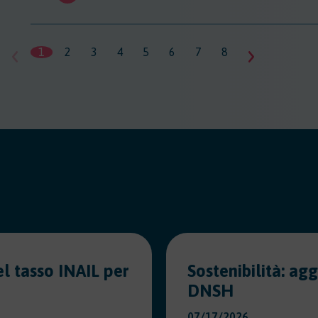
1
2
3
4
5
6
7
8
9
10
11
l tasso INAIL per
Sostenibilità: ag
DNSH
07/17/2026