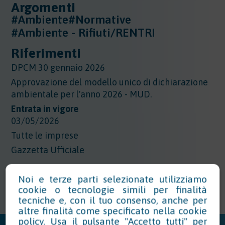
Argomenti
#Ambiente
#Normative
#Ambiente - Rifiuti/RENTRI
Riferimenti
DPCM 30 gennaio 2026
Approvazione del modello unico di dichiarazione
ambientale per l'anno 2026 - MUD.
Entrata in vigore
03/05/2026
Tutte le imprese
Gazzetta Ufficiale
Noi e terze parti selezionate utilizziamo
cookie o tecnologie simili per finalità
tecniche e, con il tuo consenso, anche per
altre finalità come specificato nella
cookie
policy
. Usa il pulsante "Accetto tutti" per