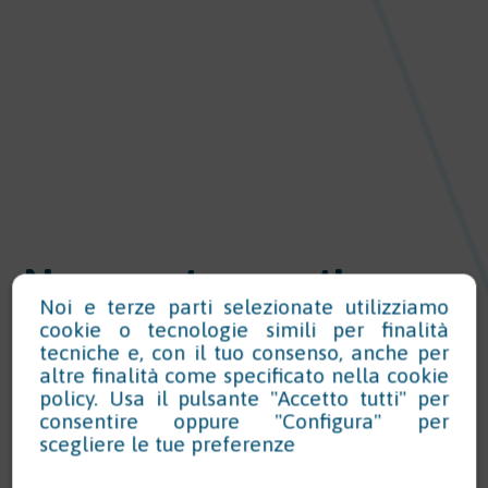
News e strumenti per
Noi e terze parti selezionate utilizziamo
conformità normativa
cookie o tecnologie simili per finalità
ambientale e sicurezza
tecniche e, con il tuo consenso, anche per
altre finalità come specificato nella
cookie
sul lavoro
policy
. Usa il pulsante "Accetto tutti" per
consentire oppure "Configura" per
scegliere le tue preferenze
Rimani aggiornato, scarica documenti coordinati