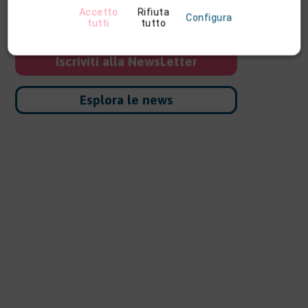
e monitora le scadenze senza caos.
Accetto
Rifiuta
Configura
tutti
tutto
Iscriviti alla NewsLetter
Esplora le news