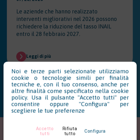
Le aziende che hanno realizzato
interventi migliorativi nel 2026 possono
richiedere la riduzione del tasso INAIL
entro il 28 febbraio 2027.
Leggi di più
Noi e terze parti selezionate utilizziamo
cookie o tecnologie simili per finalità
tecniche e, con il tuo consenso, anche per
altre finalità come specificato nella
cookie
policy
. Usa il pulsante "Accetto tutti" per
consentire oppure "Configura" per
scegliere le tue preferenze
Accetto
Rifiuta
Configura
tutti
tutto