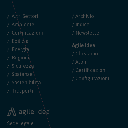
Altri Settori
/ Archivio
Ambiente
/ Indice
Certificazioni
/ Newsletter
Edilizia
Agile Idea
Energia
/ Chi siamo
Regioni
/ Atom
Sicurezza
/ Certificazioni
Sostanze
/ Configurazioni
Sostenibilità
Trasporti
Sede legale