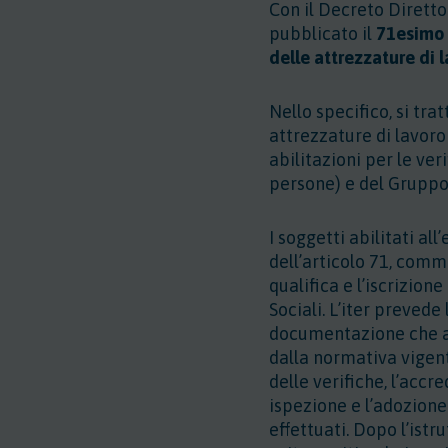
Con il
Decreto Diretto
pubblicato il
71esimo e
delle attrezzature di 
Nello specifico, si tra
attrezzature di lavoro 
abilitazioni per le ve
persone) e del Gruppo
I soggetti abilitati al
dell’articolo 71, comm
qualifica e l’iscrizion
Sociali. L’iter preved
documentazione che att
dalla normativa vigent
delle verifiche, l’acc
ispezione e l’adozione 
effettuati. Dopo l’istr