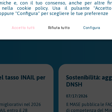
cniche e, con il tuo consenso, anche per altre f
o nella
cookie policy
. Usa il pulsante "Accetto
oppure "Configura" per scegliere le tue preferenze
Accetto tutti
Rifiuta tutto
Configura
l tasso INAIL per
Sostenibilità: ag
DNSH
07/17/2026
migliorativi nel 2026
Il MASE pubblica le FA
AIL entro il 28
di competenza del Min