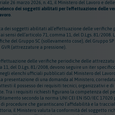
riale 26 marzo 2026, n. 41
, il Ministero del Lavoro e dell
lenco dei soggetti abilitati per l'effettuazione delle ve
lavoro
.
tta dei soggetti abilitati all’effettuazione delle verifiche
ai sensi dell’articolo 71, comma 11, del D.Lgs. 81/2008. L
rifiche del Gruppo SC (sollevamento cose), del Gruppo S
 GVR (attrezzature a pressione).
l’effettuazione delle verifiche periodiche delle attrezzatur
a 11, del D.Lgs. 81/2008, devono seguire un iter specific
e negli elenchi ufficiali pubblicati dal Ministero del Lavor
e la presentazione di una domanda al Ministero, corredat
esti il possesso dei requisiti tecnici, organizzativi e di
e. Tra i requisiti richiesti figurano la competenza del p
reditamento secondo la norma UNI CEI EN ISO/IEC 17020 p
di procedure che garantiscano l’affidabilità e la tracciab
uttoria, il Ministero valuta la conformità del soggetto ric