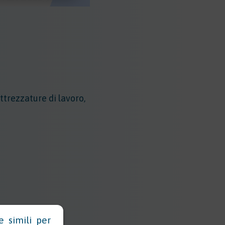
attrezzature di lavoro,
e simili per