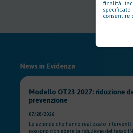
finalità te
specificat
consentire 
News in Evidenza
Modello OT23 2027: riduzione de
prevenzione
07/28/2026
Le aziende che hanno realizzato interventi 
possono richiedere la riduzione del tasso IN