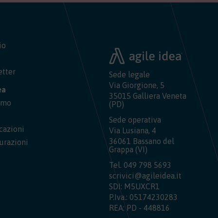
io
etter
Sede legale
Via Giorgione, 5
ea
35015 Galliera Veneta
iamo
(PD)
Sede operativa
icazioni
Via Lusiana, 4
36061 Bassano del
urazioni
Grappa (VI)
Tel.
049 798 5693
scrivici@agileidea.it
SDI: M5UXCR1
P.Iva.: 05174230283
REA: PD - 448816