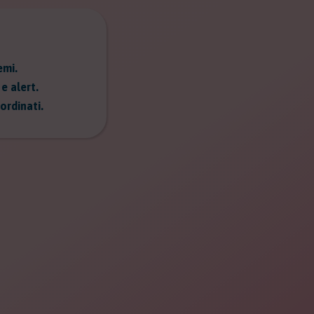
emi.
e alert.
ordinati.