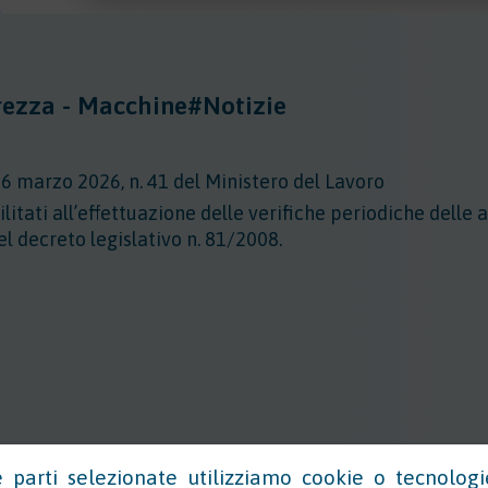
rezza - Macchine
#Notizie
6 marzo 2026, n. 41 del Ministero del Lavoro
litati all’effettuazione delle verifiche periodiche delle 
del decreto legislativo n. 81/2008.
 parti selezionate utilizziamo cookie o tecnologi