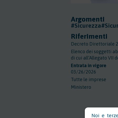
Argomenti
#Sicurezza
#Sicu
Riferimenti
Decreto Direttoriale 2
Elenco dei soggetti abi
di cui all’Allegato VII 
Entrata in vigore
03/26/2026
Tutte le imprese
Ministero
Noi e terze